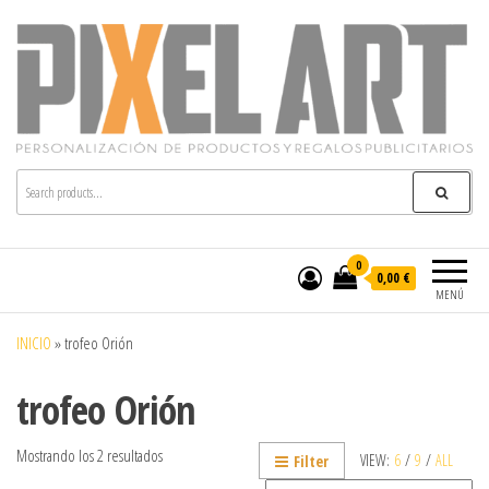
Pixelart
Especialistas en textil publicitario y regalos
personalizados en móstoles
0
0,00 €
MENÚ
INICIO
»
trofeo Orión
trofeo Orión
Mostrando los 2 resultados
VIEW:
6
/
9
/
ALL
Filter