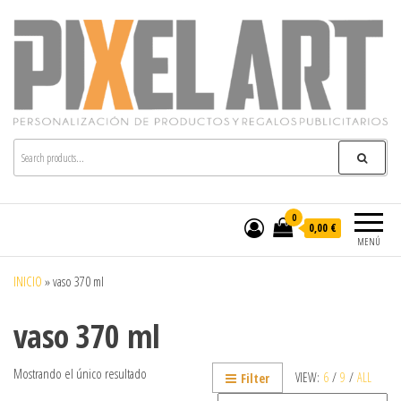
Pixelart
Especialistas en textil publicitario y regalos
personalizados en móstoles
0
0,00 €
MENÚ
INICIO
»
vaso 370 ml
vaso 370 ml
Mostrando el único resultado
VIEW:
6
/
9
/
ALL
Filter