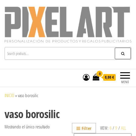
Pixelart
Especialistas en textil publicitario y regalos
personalizados en móstoles
0
0,00 €
MENÚ
INICIO
»
vaso borosilic
vaso borosilic
Mostrando el único resultado
VIEW:
6
/
9
/
ALL
Filter