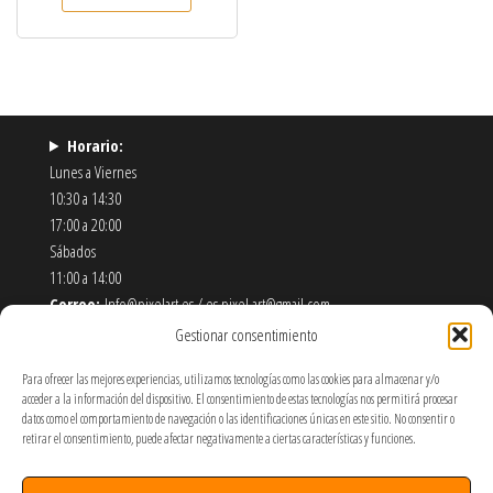
Horario:
Lunes a Viernes
10:30 a 14:30
17:00 a 20:00
Sábados
11:00 a 14:00
Correo:
Info@pixelart.es / es.pixel.art@gmail.com
Teléfono:
910 56 55 72
Gestionar consentimiento
Dirección:
calle españoleto 5 posterior, local PixelArt. 28932
Para ofrecer las mejores experiencias, utilizamos tecnologías como las cookies para almacenar y/o
Móstoles-Madrid
acceder a la información del dispositivo. El consentimiento de estas tecnologías nos permitirá procesar
datos como el comportamiento de navegación o las identificaciones únicas en este sitio. No consentir o
Política de Envíos y Devoluciones
retirar el consentimiento, puede afectar negativamente a ciertas características y funciones.
Política de Privacidad y Cookies