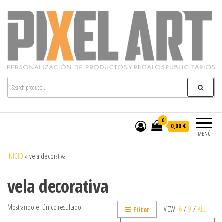
Pixelart
Especialistas en textil publicitario y regalos
personalizados en móstoles
0
0,00 €
MENÚ
INICIO
»
vela decorativa
vela decorativa
Mostrando el único resultado
VIEW:
6
/
9
/
ALL
Filter