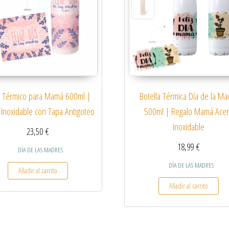
 Térmico para Mamá 600ml |
Botella Térmica Día de la Ma
 Inoxidable con Tapa Antigoteo
500ml | Regalo Mamá Ace
Inoxidable
23,50
€
18,99
€
DÍA DE LAS MADRES
DÍA DE LAS MADRES
Añadir al carrito
s variantes. Las opciones se pueden elegir en la página de producto
Añadir al carrito