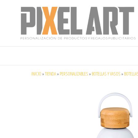
Pixelart
Especialistas
en textil
publicitario y
regalos
personalizados
INICIO
»
TIENDA
»
PERSONALIZABLES
»
BOTELLAS Y VASOS
»
BOTELLA
en móstoles