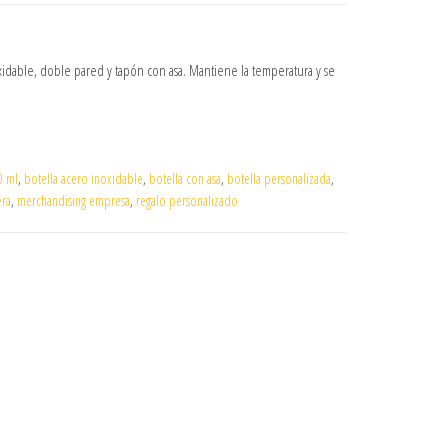
idable, doble pared y tapón con asa. Mantiene la temperatura y se
0 ml
,
botella acero inoxidable
,
botella con asa
,
botella personalizada
,
era
,
merchandising empresa
,
regalo personalizado