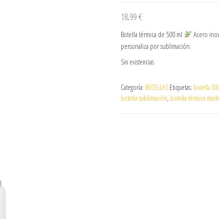
18,99
€
Botella térmica de 500 ml
Acero inox
personaliza por sublimación.
Sin existencias
Categoría:
BOTELLAS
Etiquetas:
botella 50
botella sublimación
,
botella térmica mad