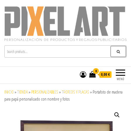
Pixelart
Especialistas en textil publicitario y regalos
personalizados en móstoles
0
0,00 €
MENÚ
INICIO
»
TIENDA
»
PERSONALIZABLES
»
TROFEOS Y PLACAS
»
Portafoto de madera
para papá personalizado con nombre y fotos