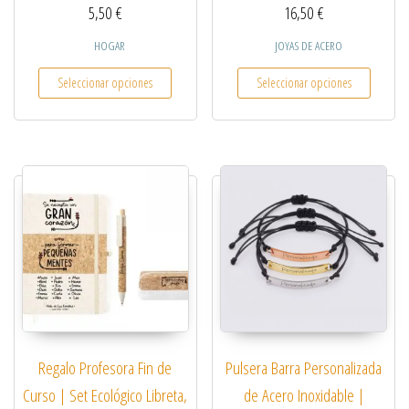
5,50
€
16,50
€
HOGAR
JOYAS DE ACERO
Este producto tiene múltiples variantes. Las opcio
Este pro
Seleccionar opciones
Seleccionar opciones
Regalo Profesora Fin de
Pulsera Barra Personalizada
Curso | Set Ecológico Libreta,
de Acero Inoxidable |