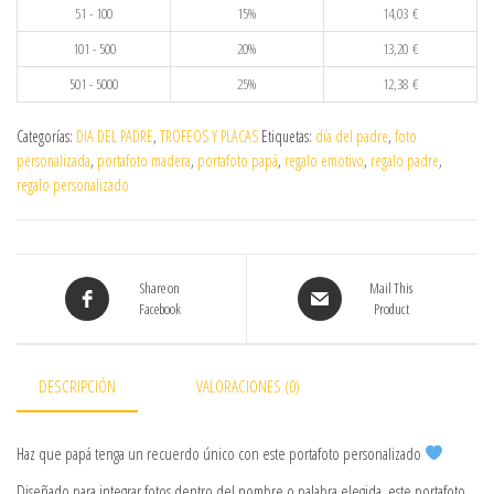
51 - 100
15%
14,03
€
101 - 500
20%
13,20
€
501 - 5000
25%
12,38
€
Categorías:
DIA DEL PADRE
,
TROFEOS Y PLACAS
Etiquetas:
día del padre
,
foto
personalizada
,
portafoto madera
,
portafoto papá
,
regalo emotivo
,
regalo padre
,
regalo personalizado
Share on
Mail This
Facebook
Product
DESCRIPCIÓN
VALORACIONES (0)
Haz que papá tenga un recuerdo único con este portafoto personalizado
Diseñado para integrar fotos dentro del nombre o palabra elegida, este portafoto