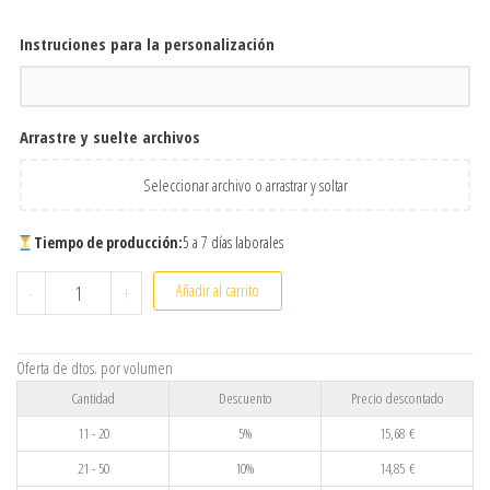
Instruciones para la personalización
Arrastre y suelte archivos
Seleccionar archivo o arrastrar y soltar
Tiempo de producción:
5 a 7 días laborales
Portafoto de madera para papá personalizado con nombre y fo
-
+
Añadir al carrito
Oferta de dtos. por volumen
Cantidad
Descuento
Precio descontado
11 - 20
5%
15,68
€
21 - 50
10%
14,85
€