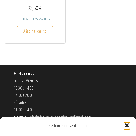
23,50
€
DÍA DE LAS MADRES
Añadir al carrito
Horario:
Lunes a Viernes
10:30 a 14:30
17:00 a 20:00
Sábados
11:00 a 14:00
Correo:
Info@pixelart.es / es.pixel.art@gmail.com
Teléfono:
910 56 55 72
Gestionar consentimiento
Dirección:
calle españoleto 5 posterior, local PixelArt. 28932