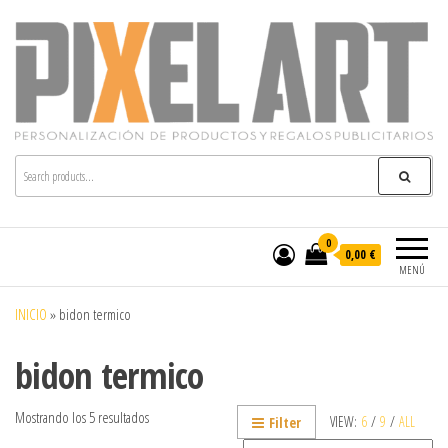
Pixelart
Especialistas en textil publicitario y regalos
personalizados en móstoles
0
0,00 €
MENÚ
INICIO
»
bidon termico
bidon termico
Mostrando los 5 resultados
VIEW:
6
/
9
/
ALL
Filter