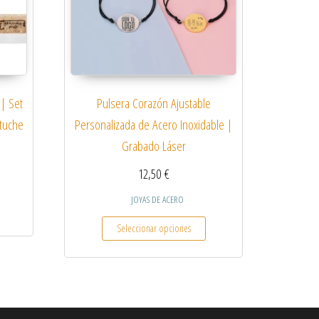
| Set
Pulsera Corazón Ajustable
stuche
Personalizada de Acero Inoxidable |
Grabado Láser
12,50
€
JOYAS DE ACERO
Este producto tiene múltiples v
Seleccionar opciones