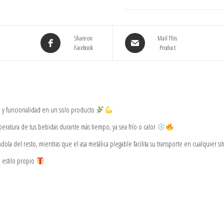
Share on
Mail This
Facebook
Product
a y funcionalidad en un solo producto
ratura de tus bebidas durante más tiempo, ya sea frío o calor
la del resto, mientras que el asa metálica plegable facilita su transporte en cualquier si
n estilo propio