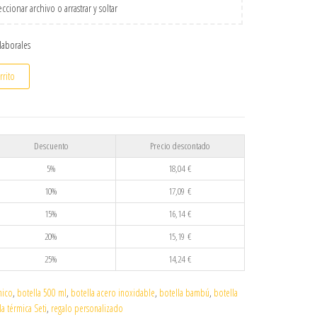
ccionar archivo o arrastrar y soltar
 laborales
 inoxidable 500 ml personalizada con tapa de bambú cantidad
rrito
Descuento
Precio descontado
5%
18,04
€
10%
17,09
€
15%
16,14
€
20%
15,19
€
25%
14,24
€
mico
,
botella 500 ml
,
botella acero inoxidable
,
botella bambú
,
botella
la térmica Seti
,
regalo personalizado