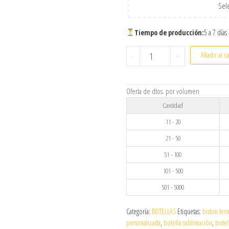
Sele
Tiempo de producción:
5 a 7 días
Botella térmica Seti acero
-
+
Añadir al ca
Oferta de dtos. por volumen
Cantidad
11 - 20
21 - 50
51 - 100
101 - 500
501 - 5000
Categoría:
BOTELLAS
Etiquetas:
bidon ter
personalizada
,
botella sublimación
,
botel