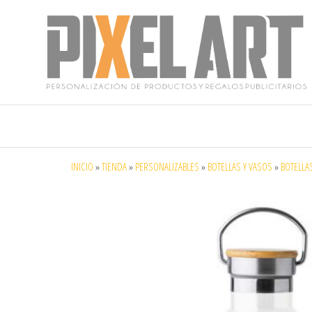
Pixelart
Especialistas
en textil
publicitario y
regalos
personalizados
INICIO
»
TIENDA
»
PERSONALIZABLES
»
BOTELLAS Y VASOS
»
BOTELLA
en móstoles