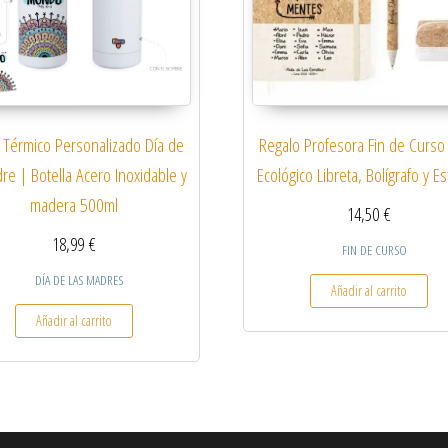
Regalo Profesora Fin de Curso 
 Térmico Personalizado Día de
Ecológico Libreta, Bolígrafo y E
re | Botella Acero Inoxidable y
madera 500ml
14,50
€
18,99
€
FIN DE CURSO
DÍA DE LAS MADRES
Añadir al carrito
Añadir al carrito