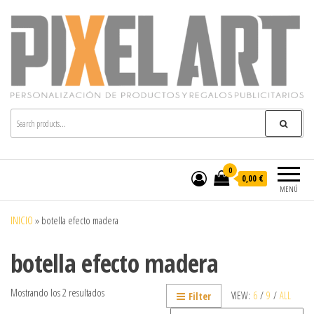
Pixelart
Especialistas en textil publicitario y regalos
personalizados en móstoles
0
0,00 €
MENÚ
INICIO
»
botella efecto madera
botella efecto madera
Mostrando los 2 resultados
VIEW:
6
/
9
/
ALL
Filter