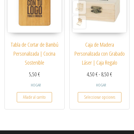
Caja de Madera
Tabla de Cortar de Bambú
Personalizada con Grabado
Personalizada | Cocina
Láser | Caja Regalo
Sostenible
Rango de pre
4,50
€
-
8,50
€
5,50
€
HOGAR
HOGAR
Este pro
Seleccionar opciones
Añadir al carrito