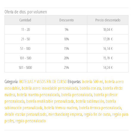
Oferta de dtos. por volumen
Cantidad
Descuento
Precio descontado
11 - 20
5%
18,04
€
21 - 50
10%
17,09
€
51 - 100
15%
16,14
€
101 - 500
20%
15,19
€
501 - 5000
25%
14,24
€
Categoría:
BOTELLAS Y VASOS FIN DE CURSO
Etiquetas:
botella 500 ml
,
botella acero
inoxidable
,
botella acero inoxidable personalizada
,
botella con asa
,
botella efecto
madera
,
botella maestra personalizada
,
botella personalizada
,
botella profesor
personalizada
,
botella reutilizable personalizada
,
botella sublimación
,
botella
sublimación personalizada
,
botella térmica madera
,
botella térmica personalizada
,
detalle escolar personalizado
,
merchandising empresa
,
regalo fin de curso
,
regalo para
profes
,
regalo personalizado