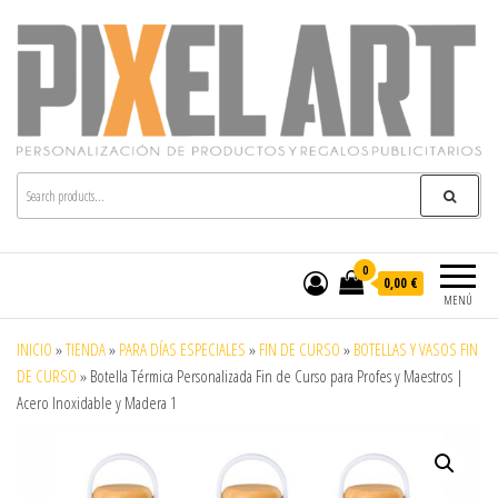
Pixelart
Especialistas en textil publicitario y regalos
personalizados en móstoles
0
0,00 €
MENÚ
INICIO
»
TIENDA
»
PARA DÍAS ESPECIALES
»
FIN DE CURSO
»
BOTELLAS Y VASOS FIN
DE CURSO
»
Botella Térmica Personalizada Fin de Curso para Profes y Maestros |
Acero Inoxidable y Madera 1