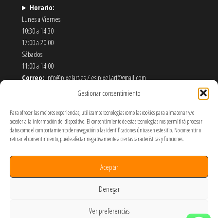
Horario:
Lunes a Viernes
10:30 a 14:30
17:00 a 20:00
Sábados
11:00 a 14:00
Correo:
Info@pixelart.es / es.pixel.art@gmail.com
Teléfono:
910 56 55 72
Gestionar consentimiento
Dirección:
calle españoleto 5 posterior, local PixelArt. 28932
Móstoles-Madrid
Para ofrecer las mejores experiencias, utilizamos tecnologías como las cookies para almacenar y/o
acceder a la información del dispositivo. El consentimiento de estas tecnologías nos permitirá procesar
datos como el comportamiento de navegación o las identificaciones únicas en este sitio. No consentir o
Política de Envíos y Devoluciones
retirar el consentimiento, puede afectar negativamente a ciertas características y funciones.
Política de Privacidad y Cookies
Términos y Condiciones de Uso
Aceptar
SOBRE NOSOTROS
Denegar
Ver preferencias