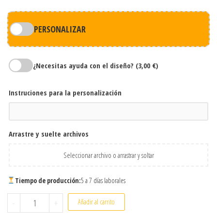
PERSONALIZAR
¿Necesitas ayuda con el diseño?
(3,00 €)
Instruciones para la personalización
Arrastre y suelte archivos
Seleccionar archivo o arrastrar y soltar
Tiempo de producción:
5 a 7 días laborales
Botella Térmica Personalizada Fin de Curso para Profes y Maes
-
+
Añadir al carrito