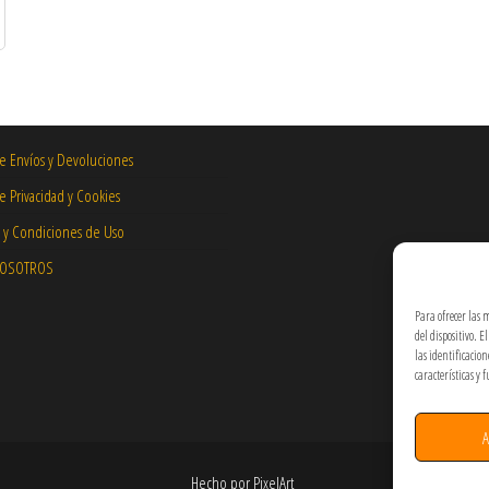
de Envíos y Devoluciones
de Privacidad y Cookies
 y Condiciones de Uso
NOSOTROS
Para ofrecer las 
del dispositivo. 
las identificacio
características y 
A
Hecho por PixelArt