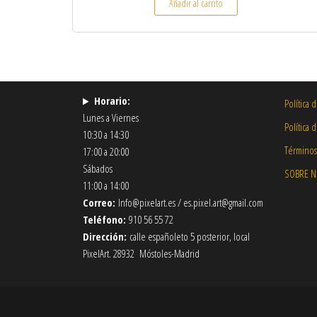
Añadir al carrito
Horario:
Política 
Lunes a Viernes
Política 
10:30 a 14:30
Términos
17:00 a 20:00
Sábados
SOBRE 
11:00 a 14:00
Correo:
Info@pixelart.es / es.pixel.art@gmail.com
Teléfono:
910 56 55 72
Dirección:
calle españoleto 5 posterior, local
PixelArt. 28932 Móstoles-Madrid