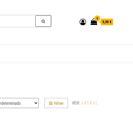
0
0,00 €
VIEW:
6
/
9
/
ALL
Filter