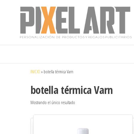
Pixelart
Especialistas
en textil
publicitario y
regalos
personalizados
INICIO
»
botella térmica Varn
en móstoles
botella térmica Varn
Mostrando el único resultado