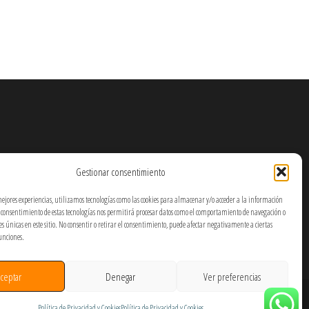
Gestionar consentimiento
mejores experiencias, utilizamos tecnologías como las cookies para almacenar y/o acceder a la información
El consentimiento de estas tecnologías nos permitirá procesar datos como el comportamiento de navegación o
nes únicas en este sitio. No consentir o retirar el consentimiento, puede afectar negativamente a ciertas
funciones.
ceptar
Denegar
Ver preferencias
Política de Privacidad y Cookies
Política de Privacidad y Cookies