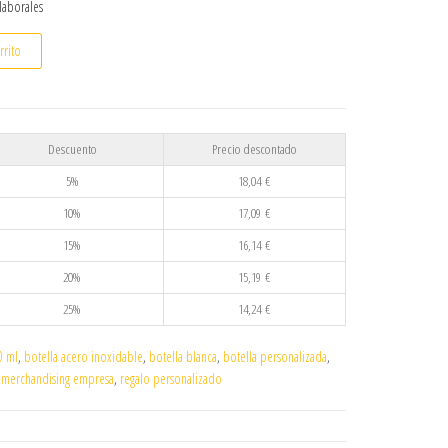
 laborales
 inoxidable 500 ml personalizada por sublimación cantidad
rrito
Descuento
Precio descontado
5%
18,04
€
10%
17,09
€
15%
16,14
€
20%
15,19
€
25%
14,24
€
0 ml
,
botella acero inoxidable
,
botella blanca
,
botella personalizada
,
,
merchandising empresa
,
regalo personalizado