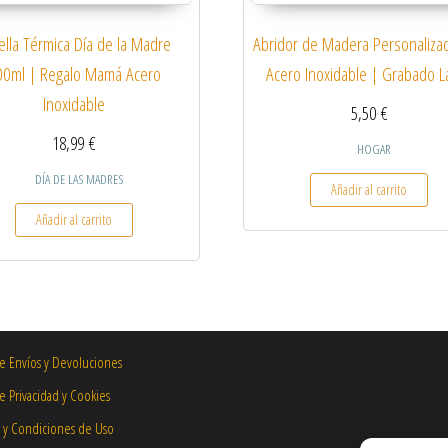
ella Térmica Día de la Madre
Abridor de Madera Personaliza
00ml | Regalo Mamá Acero
Acero Inoxidable | Grabado L
Inoxidable
5,50
€
18,99
€
HOGAR
DÍA DE LAS MADRES
Añadir al carrito
s variantes. Las opciones se pueden elegir en la página de producto
Añadir al carrito
de Envíos y Devoluciones
de Privacidad y Cookies
 y Condiciones de Uso