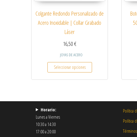
Colgante Redondo Personalizado de
Bot
Acero Inoxidable | Collar Grabado
5
Láser
16,50
€
JOYAS DE ACERO
Este producto tiene múltiple
Seleccionar opciones
Horario:
Política 
Lunes a Viernes
Política 
10:30 a 14:30
Términos
17:00 a 20:00