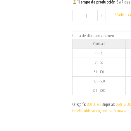
Tiempo de producción:
5 a 7 días
Botella térmica Varn acero
-
+
Añadir al ca
Oferta de dtos. por volumen
Cantidad
11 - 20
21 - 50
51 - 100
101 - 500
501 - 5000
Categoría:
BOTELLAS
Etiquetas:
botella 50
botella sublimación
,
botella térmica Varn