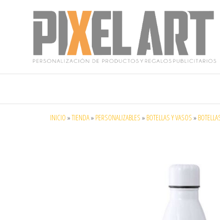
Pixelart
Especialistas
en textil
publicitario y
regalos
personalizados
INICIO
»
TIENDA
»
PERSONALIZABLES
»
BOTELLAS Y VASOS
»
BOTELLA
en móstoles