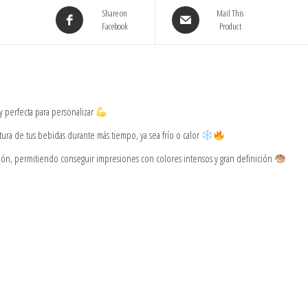
Share on
Mail This
Facebook
Product
y perfecta para personalizar
ra de tus bebidas durante más tiempo, ya sea frío o calor
ión, permitiendo conseguir impresiones con colores intensos y gran definición