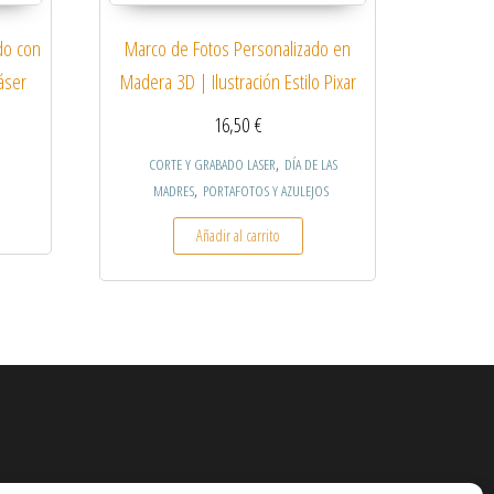
do con
Marco de Fotos Personalizado en
áser
Madera 3D | Ilustración Estilo Pixar
16,50
€
,
CORTE Y GRABADO LASER
DÍA DE LAS
,
MADRES
PORTAFOTOS Y AZULEJOS
Añadir al carrito