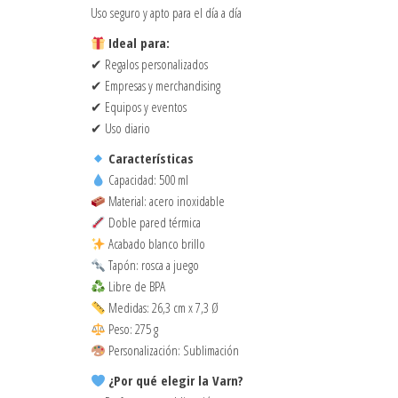
Uso seguro y apto para el día a día
Ideal para:
✔ Regalos personalizados
✔ Empresas y merchandising
✔ Equipos y eventos
✔ Uso diario
Características
Capacidad: 500 ml
Material: acero inoxidable
Doble pared térmica
Acabado blanco brillo
Tapón: rosca a juego
Libre de BPA
Medidas: 26,3 cm x 7,3 Ø
Peso: 275 g
Personalización: Sublimación
¿Por qué elegir la Varn?