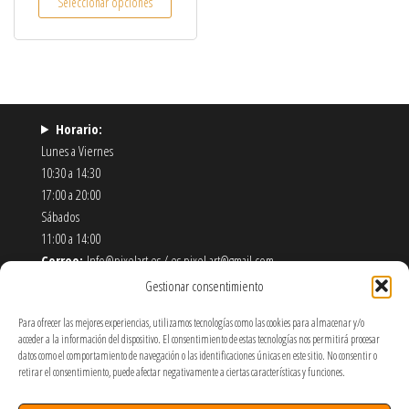
Seleccionar opciones
Horario:
Lunes a Viernes
10:30 a 14:30
17:00 a 20:00
Sábados
11:00 a 14:00
Correo:
Info@pixelart.es / es.pixel.art@gmail.com
Teléfono:
910 56 55 72
Gestionar consentimiento
Dirección:
calle españoleto 5 posterior, local PixelArt. 28932
Para ofrecer las mejores experiencias, utilizamos tecnologías como las cookies para almacenar y/o
Móstoles-Madrid
acceder a la información del dispositivo. El consentimiento de estas tecnologías nos permitirá procesar
datos como el comportamiento de navegación o las identificaciones únicas en este sitio. No consentir o
Política de Envíos y Devoluciones
retirar el consentimiento, puede afectar negativamente a ciertas características y funciones.
Política de Privacidad y Cookies