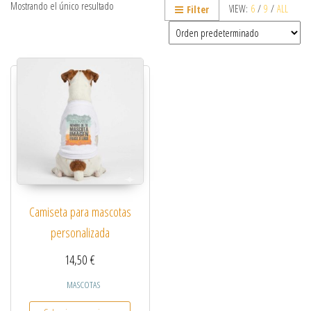
Mostrando el único resultado
VIEW:
6
/
9
/
ALL
Filter
Camiseta para mascotas
personalizada
14,50
€
MASCOTAS
Este producto tiene múltiples variantes. Las opcio