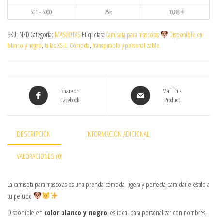
501 - 5000
25%
10,88
€
SKU:
N/D
Categoría:
MASCOTAS
Etiquetas:
Camiseta para mascotas
Disponible en
blanco y negro
,
tallas XS-L. Cómoda
,
transpirable y personalizable.
Share on
Mail This
Facebook
Product
DESCRIPCIÓN
INFORMACIÓN ADICIONAL
VALORACIONES (0)
La camiseta para mascotas es una prenda cómoda, ligera y perfecta para darle estilo a
tu peludo
Disponible en
color blanco y negro
, es ideal para personalizar con nombres,