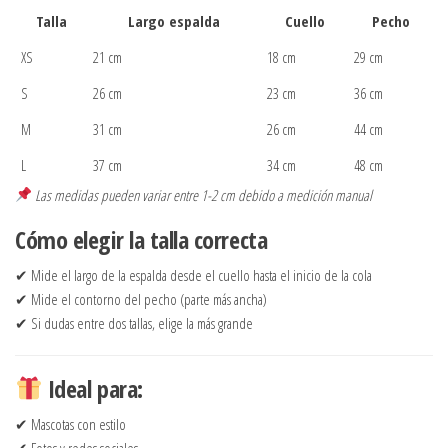
Talla
Largo espalda
Cuello
Pecho
XS
21 cm
18 cm
29 cm
S
26 cm
23 cm
36 cm
M
31 cm
26 cm
44 cm
L
37 cm
34 cm
48 cm
Las medidas pueden variar entre 1-2 cm debido a medición manual
Cómo elegir la talla correcta
✔ Mide el largo de la espalda desde el cuello hasta el inicio de la cola
✔ Mide el contorno del pecho (parte más ancha)
✔ Si dudas entre dos tallas, elige la más grande
Ideal para:
✔ Mascotas con estilo
✔ Fotos y redes sociales