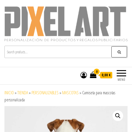
Pixelart
Especialistas en textil publicitario y regalos
personalizados en móstoles
0
0,00 €
MENÚ
INICIO
»
TIENDA
»
PERSONALIZABLES
»
MASCOTAS
»
Camiseta para mascotas
personalizada