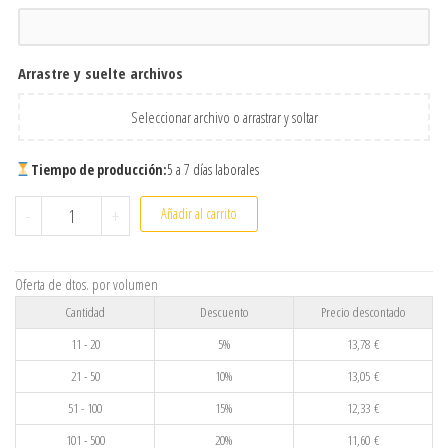
Arrastre y suelte archivos
Seleccionar archivo o arrastrar y soltar
Tiempo de producción:
5 a 7 días laborales
Camiseta para mascotas personalizada cantidad
-
+
Añadir al carrito
Oferta de dtos. por volumen
Cantidad
Descuento
Precio descontado
11 - 20
5%
13,78
€
21 - 50
10%
13,05
€
51 - 100
15%
12,33
€
101 - 500
20%
11,60
€