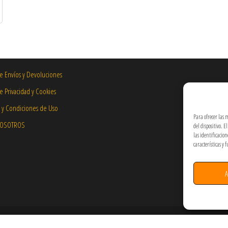
de Envíos y Devoluciones
de Privacidad y Cookies
 y Condiciones de Uso
Para ofrecer las 
NOSOTROS
del dispositivo. 
las identificacio
características y 
A
Hecho por PixelArt