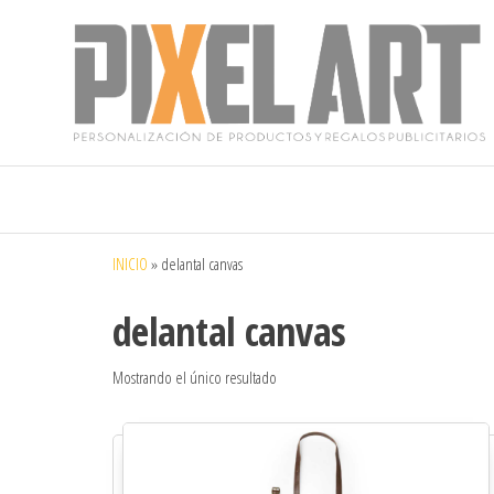
Pixelart
Especialistas
en textil
publicitario y
regalos
personalizados
INICIO
»
delantal canvas
en móstoles
delantal canvas
Mostrando el único resultado