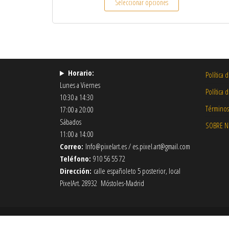
Seleccionar opciones
Horario:
Política 
Lunes a Viernes
Política 
10:30 a 14:30
Términos
17:00 a 20:00
Sábados
SOBRE 
11:00 a 14:00
Correo:
Info@pixelart.es / es.pixel.art@gmail.com
Teléfono:
910 56 55 72
Dirección:
calle españoleto 5 posterior, local
PixelArt. 28932 Móstoles-Madrid