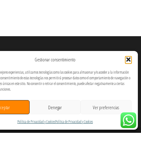
Gestionar consentimiento
mejores experiencias, utilizamos tecnologías como las cookies para almacenar y/o acceder a la información
El consentimiento de estas tecnologías nos permitirá procesar datos como el comportamiento de navegación o
nes únicas en este sitio. No consentir o retirar el consentimiento, puede afectar negativamente a ciertas
funciones.
ceptar
Denegar
Ver preferencias
Política de Privacidad y Cookies
Política de Privacidad y Cookies