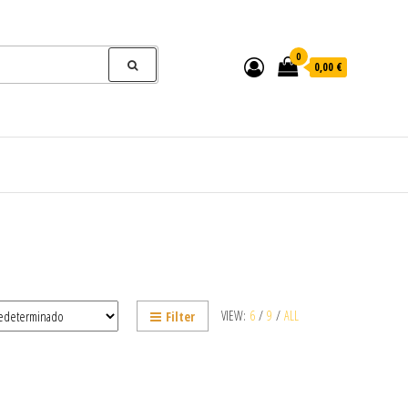
0
0,00 €
VIEW:
6
/
9
/
ALL
Filter