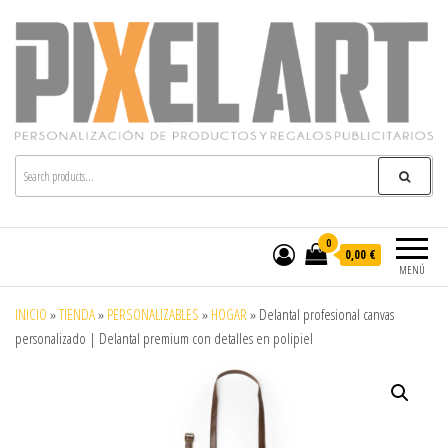
Pixelart
Especialistas en textil publicitario y regalos
personalizados en móstoles
0
0,00 €
MENÚ
INICIO
»
TIENDA
»
PERSONALIZABLES
»
HOGAR
»
Delantal profesional canvas
personalizado | Delantal premium con detalles en polipiel