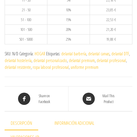
11 - 20
5%
25,18
€
21 - 50
10%
23,85
€
51 - 100
15%
22,53
€
101 - 500
20%
21,20
€
501 - 5000
25%
19,88
€
SKU:
N/D
Categoría:
HOGAR
Etiquetas:
delantal barbería
,
delantal canvas
,
delantal DTF
,
delantal hostelería
,
delantal personalizado
,
delantal premium
,
delantal profesional
,
delantal resistente
,
ropa laboral profesional
,
uniforme premium
Share on
Mail This
Facebook
Product
DESCRIPCIÓN
INFORMACIÓN ADICIONAL