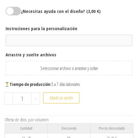
¿Necesitas ayuda con el diseño?
(3,00 €)
Instruciones para la personalización
Arrastre y suelte archivos
Seleccionar archivo o arrastrar y soltar
Tiempo de producción:
5 a 7 días laborales
Delantal profesional canvas personalizado | Delantal premium 
-
+
Añadir al carrito
Oferta de dtos. por volumen
Cantidad
Descuento
Precio descontado