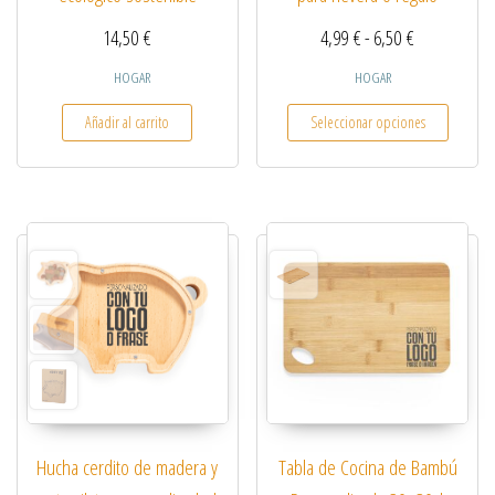
Rango de pre
14,50
€
4,99
€
-
6,50
€
HOGAR
HOGAR
Este pro
Añadir al carrito
Seleccionar opciones
Hucha cerdito de madera y
Tabla de Cocina de Bambú