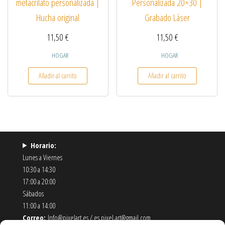
metacrilato personalizada |
Personalizada 20×30 |
Hucha original
Grabado Láser
11,50
€
11,50
€
HOGAR
HOGAR
Añadir al carrito
Añadir al carrito
Horario:
Lunes a Viernes
10:30 a 14:30
17:00 a 20:00
Sábados
11:00 a 14:00
Correo:
Info@pixelart.es / es.pixel.art@gmail.com