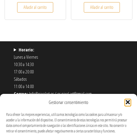
Añadir al carrito
Añadir al carrito
Horario:
Lunes a Viernes
10:30 a 14:30
17:00 a 20:00
Sábados
11:00 a 14:00
Correo:
Info@pixelart.es / es.pixel.art@gmail.com
Teléfono:
910 56 55 72
Gestionar consentimiento
Dirección:
calle españoleto 5 posterior, local PixelArt. 28932
Para ofrecer las mejores experiencias, utilizamos tecnologías como las cookies para almacenar y/o
Móstoles-Madrid
acceder a la información del dispositivo. El consentimiento de estas tecnologías nos permitirá procesar
datos como el comportamiento de navegación o las identificaciones únicas en este sitio. No consentir o
Política de Envíos y Devoluciones
retirar el consentimiento, puede afectar negativamente a ciertas características y funciones.