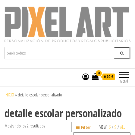
Pixelart
Especialistas en textil publicitario y regalos
personalizados en móstoles
0
0,00 €
MENÚ
INICIO
»
detalle escolar personalizado
detalle escolar personalizado
Mostrando los 2 resultados
VIEW:
6
/
9
/
ALL
Filter