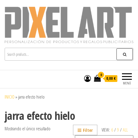
Pixelart
Especialistas en textil publicitario y regalos
personalizados en móstoles
0
0,00 €
MENÚ
INICIO
»
jarra efecto hielo
jarra efecto hielo
Mostrando el único resultado
VIEW:
6
/
9
/
ALL
Filter