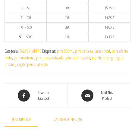
21 - 50
10%
15,75
€
51 - 100
15%
14,88
€
101 - 500
20%
14,00
€
501 - 5000
25%
13,13
€
Categoría:
TAZAS Y JARRAS
Etiquetas:
jarra 500ml
,
jarra cerveza
,
jarra cristal
,
jarra efecto
hielo
,
jarra moderna
,
jarra personalizada
,
jarra sublimación
,
merchandising
,
regalo
original
,
regalo personalizado
Share on
Mail This
Facebook
Product
DESCRIPCIÓN
VALORACIONES (0)