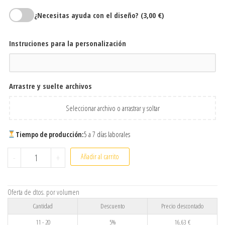
¿Necesitas ayuda con el diseño?
(3,00 €)
Instruciones para la personalización
Arrastre y suelte archivos
Seleccionar archivo o arrastrar y soltar
Tiempo de producción:
5 a 7 días laborales
Jarra de cristal personalizada 500 ml efecto hielo | Jarra cerve
-
+
Añadir al carrito
Oferta de dtos. por volumen
Cantidad
Descuento
Precio descontado
11 - 20
5%
16,63
€