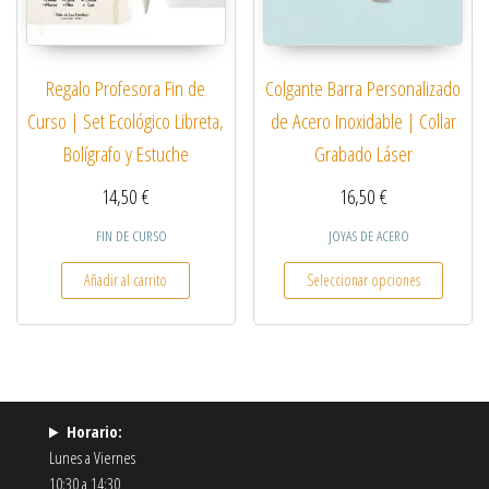
Regalo Profesora Fin de
Colgante Barra Personalizado
Curso | Set Ecológico Libreta,
de Acero Inoxidable | Collar
Bolígrafo y Estuche
Grabado Láser
14,50
€
16,50
€
FIN DE CURSO
JOYAS DE ACERO
Este pro
Añadir al carrito
Seleccionar opciones
Horario:
Lunes a Viernes
10:30 a 14:30