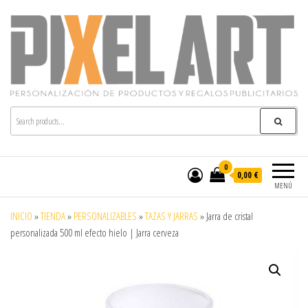
Pixelart
Especialistas en textil publicitario y regalos
personalizados en móstoles
0
0,00 €
MENÚ
INICIO
»
TIENDA
»
PERSONALIZABLES
»
TAZAS Y JARRAS
»
Jarra de cristal
personalizada 500 ml efecto hielo | Jarra cerveza