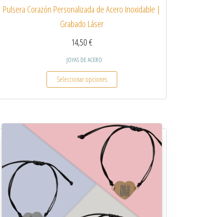
Pulsera Corazón Personalizada de Acero Inoxidable |
Grabado Láser
14,50
€
JOYAS DE ACERO
 variantes. Las opciones se pueden elegir en la página de producto
Este producto tiene múltiples variantes.
Seleccionar opciones