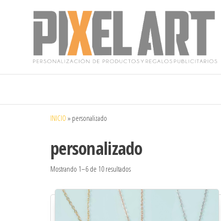
Pixelart
Especialistas
en textil
publicitario y
regalos
personalizados
INICIO
»
personalizado
en móstoles
personalizado
Mostrando 1–6 de 10 resultados