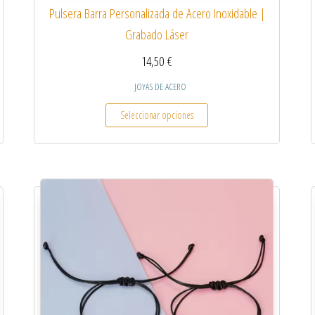
Pulsera Barra Personalizada de Acero Inoxidable |
Grabado Láser
14,50
€
JOYAS DE ACERO
 múltiples variantes. Las opciones se pueden elegir en la página de producto
Este producto tiene múltiples
Seleccionar opciones