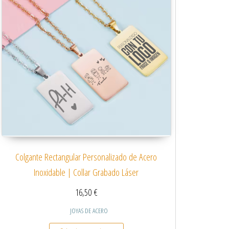
Colgante Rectangular Personalizado de Acero
Inoxidable | Collar Grabado Láser
16,50
€
JOYAS DE ACERO
 variantes. Las opciones se pueden elegir en la página de producto
Este producto tiene múltiples variantes.