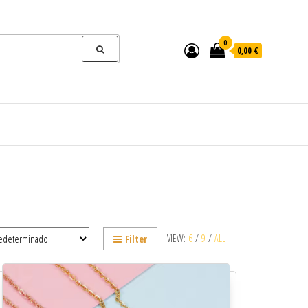
0
0,00 €
VIEW:
6
/
9
/
ALL
Filter