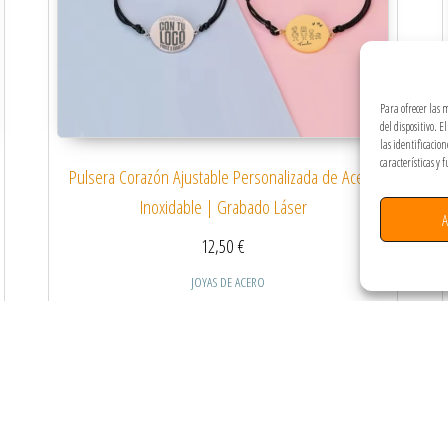
Para ofrecer las 
del dispositivo. 
las identificacio
características y 
Pulsera Corazón Ajustable Personalizada de Acero
Inoxidable | Grabado Láser
A
12,50
€
JOYAS DE ACERO
 múltiples variantes. Las opciones se pueden elegir en la página de producto
Este producto tiene múltiples
Seleccionar opciones