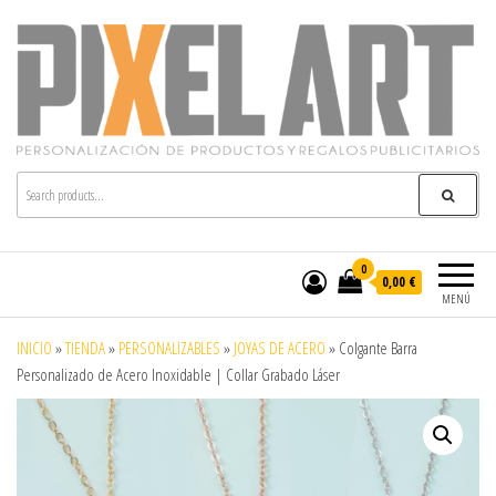
Pixelart
Especialistas en textil publicitario y regalos
personalizados en móstoles
0
0,00 €
MENÚ
INICIO
»
TIENDA
»
PERSONALIZABLES
»
JOYAS DE ACERO
»
Colgante Barra
Personalizado de Acero Inoxidable | Collar Grabado Láser