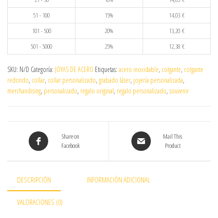
51 - 100
15%
14,03
€
101 - 500
20%
13,20
€
501 - 5000
25%
12,38
€
SKU:
N/D
Categoría:
JOYAS DE ACERO
Etiquetas:
acero inoxidable
,
colgante
,
colgante
redondo
,
collar
,
collar personalizado
,
grabado láser
,
joyería personalizada
,
merchandising
,
personalizado
,
regalo original
,
regalo personalizado
,
souvenir
Share on
Mail This
Facebook
Product
DESCRIPCIÓN
INFORMACIÓN ADICIONAL
VALORACIONES (0)