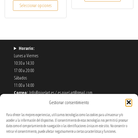
Este producto tiene múltiples variantes. Las opcio
Seleccionar opciones
Horario:
Lunes a Viernes
10:30 a 14:30
17:00 a 20:00
Sábados
11:00 a 14:00
Correo:
Info@pixelart.es / es.pixel.art@gmail.com
Teléfono:
910 56 55 72
Gestionar consentimiento
Dirección:
calle españoleto 5 posterior, local PixelArt. 28932
Móstoles-Madrid
Para ofrecer las mejores experiencias, utilizamos tecnologías como las cookies para almacenar y/o
acceder a la información del dispositivo. El consentimiento de estas tecnologías nos permitirá procesar
datos como el comportamiento de navegación o las identificaciones únicas en este sitio. No consentir o
Política de Envíos y Devoluciones
retirar el consentimiento, puede afectar negativamente a ciertas características y funciones.