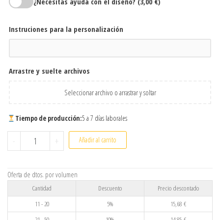
¿Necesitas ayuda con el diseño?
(3,00 €)
Instruciones para la personalización
Arrastre y suelte archivos
Seleccionar archivo o arrastrar y soltar
Tiempo de producción:
5 a 7 días laborales
Colgante Barra Personalizado de Acero Inoxidable | Collar Gra
-
+
Añadir al carrito
Oferta de dtos. por volumen
Cantidad
Descuento
Precio descontado
11 - 20
5%
15,68
€
21 - 50
10%
14,85
€