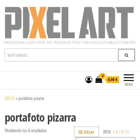
Pixelart
Especialistas en textil publicitario y regalos
personalizados en móstoles
0
0,00 €
MENÚ
INICIO
»
portafoto pizarra
portafoto pizarra
Mostrando los 4 resultados
VIEW:
6
/
9
/
ALL
Filter