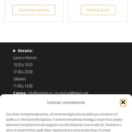
Este producto tiene múltiples variantes. Las opcio
Seleccionar opciones
Añadir al carrito
Horario:
Lunes a Viernes
10:30 a 14:30
17:00 a 20:00
Sábados
11:00 a 14:00
Correo:
Info@pixelart.es / es.pixel.art@gmail.com
Teléfono:
910 56 55 72
Gestionar consentimiento
Dirección:
calle españoleto 5 posterior, local PixelArt. 28932
Móstoles-Madrid
Para ofrecer las mejores experiencias, utilizamos tecnologías como las cookies para almacenar y/o
acceder a la información del dispositivo. El consentimiento de estas tecnologías nos permitirá procesar
datos como el comportamiento de navegación o las identificaciones únicas en este sitio. No consentir o
Política de Envíos y Devoluciones
retirar el consentimiento, puede afectar negativamente a ciertas características y funciones.