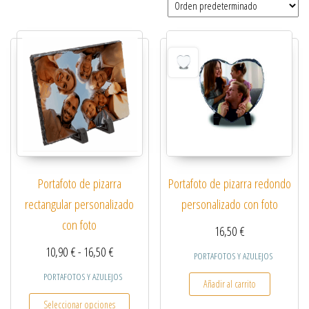
Portafoto de pizarra
Portafoto de pizarra redondo
rectangular personalizado
personalizado con foto
con foto
16,50
€
Rango de precios: desde 10,90 € hasta 16,50 €
10,90
€
-
16,50
€
PORTAFOTOS Y AZULEJOS
PORTAFOTOS Y AZULEJOS
Añadir al carrito
Este producto tiene múltiples variantes. Las opcio
Seleccionar opciones