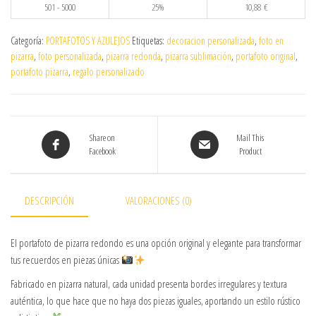
501 - 5000
25%
10,88
€
Categoría:
PORTAFOTOS Y AZULEJOS
Etiquetas:
decoracion personalizada
,
foto en
pizarra
,
foto personalizada
,
pizarra redonda
,
pizarra sublimación
,
portafoto original
,
portafoto pizarra
,
regalo personalizado
Share on
Mail This
Facebook
Product
DESCRIPCIÓN
VALORACIONES (0)
El portafoto de pizarra redondo es una opción original y elegante para transformar
tus recuerdos en piezas únicas
Fabricado en pizarra natural, cada unidad presenta bordes irregulares y textura
auténtica, lo que hace que no haya dos piezas iguales, aportando un estilo rústico