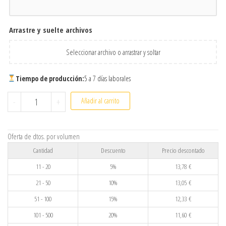
Arrastre y suelte archivos
Seleccionar archivo o arrastrar y soltar
Tiempo de producción:
5 a 7 días laborales
Portafoto de pizarra redondo personalizado con foto – Placa 
-
+
Añadir al carrito
Oferta de dtos. por volumen
Cantidad
Descuento
Precio descontado
11 - 20
5%
13,78
€
21 - 50
10%
13,05
€
51 - 100
15%
12,33
€
101 - 500
20%
11,60
€