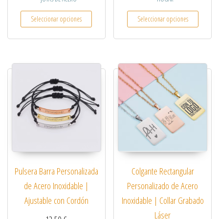
Este producto tiene múltiples variantes. Las opcio
Este pro
Seleccionar opciones
Seleccionar opciones
Pulsera Barra Personalizada
Colgante Rectangular
de Acero Inoxidable |
Personalizado de Acero
Ajustable con Cordón
Inoxidable | Collar Grabado
Láser