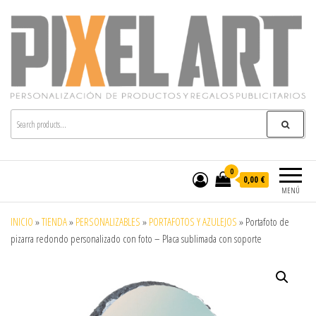
Pixelart
Especialistas en textil publicitario y regalos
personalizados en móstoles
0
0,00 €
MENÚ
INICIO
»
TIENDA
»
PERSONALIZABLES
»
PORTAFOTOS Y AZULEJOS
»
Portafoto de
pizarra redondo personalizado con foto – Placa sublimada con soporte