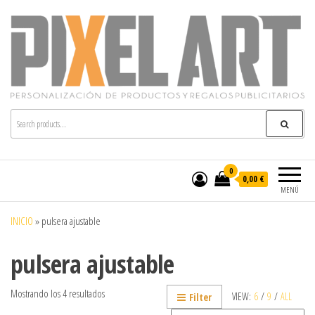
Pixelart
Especialistas en textil publicitario y regalos
personalizados en móstoles
0
0,00 €
MENÚ
INICIO
»
pulsera ajustable
pulsera ajustable
Mostrando los 4 resultados
VIEW:
6
/
9
/
ALL
Filter