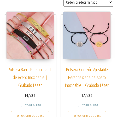
Pulsera Barra Personalizada
Pulsera Corazón Ajustable
de Acero Inoxidable |
Personalizada de Acero
Grabado Láser
Inoxidable | Grabado Láser
14,50
€
12,50
€
JOYAS DE ACERO
JOYAS DE ACERO
Este producto tiene múltiples variantes. Las opcio
Este pro
Seleccionar opciones
Seleccionar opciones