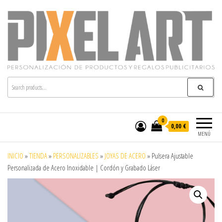
Pixelart
Especialistas en textil publicitario y regalos
personalizados en móstoles
0
0,00 €
MENÚ
INICIO
»
TIENDA
»
PERSONALIZABLES
»
JOYAS DE ACERO
»
Pulsera Ajustable
Personalizada de Acero Inoxidable | Cordón y Grabado Láser