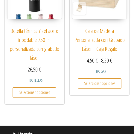
Botella térmica Yisel acero
Caja de Madera
inoxidable 750 ml
Personalizada con Grabado
personalizada con grabado
Láser | Caja Regalo
láser
Rango de pre
4,50
€
-
8,50
€
26,50
€
HOGAR
Este pro
BOTELLAS
Seleccionar opciones
Este producto tiene múltiples variantes. Las opcio
Seleccionar opciones
Horario: