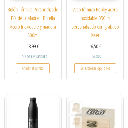
Vaso térmico Bobby acero
Bidón Térmico Personalizado
inoxidable 350 ml
Día de la Madre | Botella
personalizado con grabado
Acero Inoxidable y madera
láser
500ml
16,50
€
18,99
€
VASOS
DÍA DE LAS MADRES
Este pro
Seleccionar opciones
Añadir al carrito