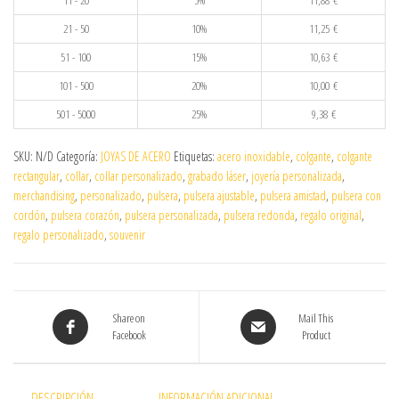
11 - 20
5%
11,88
€
21 - 50
10%
11,25
€
51 - 100
15%
10,63
€
101 - 500
20%
10,00
€
501 - 5000
25%
9,38
€
SKU:
N/D
Categoría:
JOYAS DE ACERO
Etiquetas:
acero inoxidable
,
colgante
,
colgante
rectangular
,
collar
,
collar personalizado
,
grabado láser
,
joyería personalizada
,
merchandising
,
personalizado
,
pulsera
,
pulsera ajustable
,
pulsera amistad
,
pulsera con
cordón
,
pulsera corazón
,
pulsera personalizada
,
pulsera redonda
,
regalo original
,
regalo personalizado
,
souvenir
Share on
Mail This
Facebook
Product
DESCRIPCIÓN
INFORMACIÓN ADICIONAL