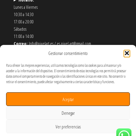
Lunes a Viernes
10:30 a 14:30
17:00 a 20:00
Sábados
11:00 a 14:00
Correo:
Info@pixelart.es / es.pixel.art@gmail.com
Teléfono:
910 56 55 72
Gestionar consentimiento
Dirección:
calle españoleto 5 posterior, local PixelArt. 28932
Móstoles-Madrid
Para ofrecer las mejores experiencias, utilizamos tecnologías como las cookies para almacenar y/o
acceder a la información del dispositivo. El consentimiento de estas tecnologías nos permitirá procesar
datos como el comportamiento de navegación o las identificaciones únicas en este sitio. No consentir o
Política de Envíos y Devoluciones
retirar el consentimiento, puede afectar negativamente a ciertas características y funciones.
Política de Privacidad y Cookies
Términos y Condiciones de Uso
Aceptar
SOBRE NOSOTROS
Denegar
Ver preferencias
Hecho por PixelArt