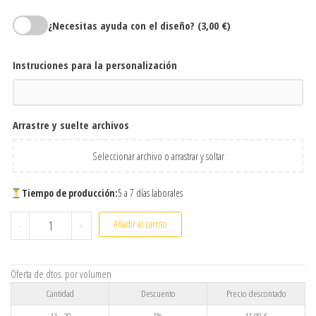
¿Necesitas ayuda con el diseño?
(3,00 €)
Instruciones para la personalización
Arrastre y suelte archivos
Seleccionar archivo o arrastrar y soltar
Tiempo de producción:
5 a 7 días laborales
Pulsera Ajustable Personalizada de Acero Inoxidable | Cordón 
-
+
Añadir al carrito
Oferta de dtos. por volumen
Cantidad
Descuento
Precio descontado