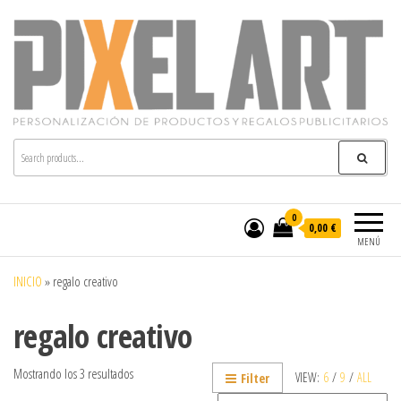
Pixelart
Especialistas en textil publicitario y regalos
personalizados en móstoles
0
0,00 €
MENÚ
INICIO
»
regalo creativo
regalo creativo
Mostrando los 3 resultados
VIEW:
6
/
9
/
ALL
Filter