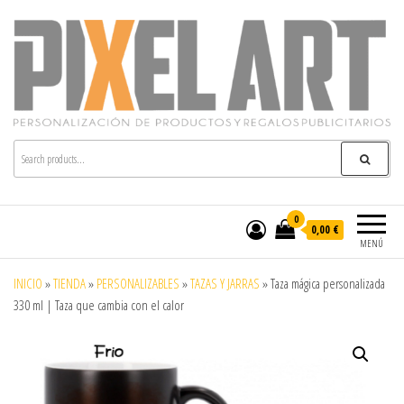
Pixelart
Especialistas en textil publicitario y regalos
personalizados en móstoles
0
0,00 €
MENÚ
INICIO
»
TIENDA
»
PERSONALIZABLES
»
TAZAS Y JARRAS
»
Taza mágica personalizada
330 ml | Taza que cambia con el calor