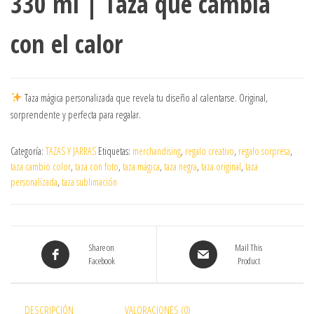
330 ml | Taza que cambia
con el calor
Taza mágica personalizada que revela tu diseño al calentarse. Original,
sorprendente y perfecta para regalar.
Categoría:
TAZAS Y JARRAS
Etiquetas:
merchandising
,
regalo creativo
,
regalo sorpresa
,
taza cambio color
,
taza con foto
,
taza mágica
,
taza negra
,
taza original
,
taza
personalizada
,
taza sublimación
Share on
Mail This
Facebook
Product
DESCRIPCIÓN
VALORACIONES (0)