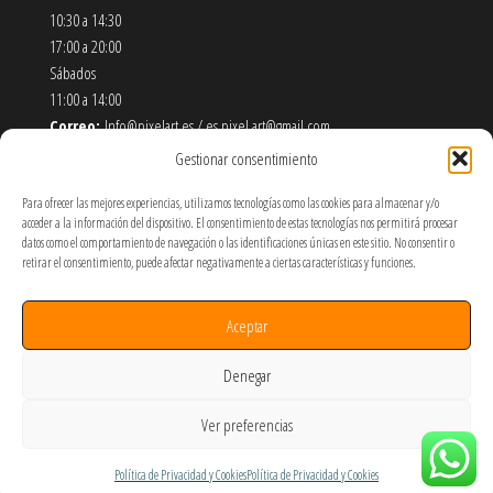
10:30 a 14:30
17:00 a 20:00
Sábados
11:00 a 14:00
Correo:
Info@pixelart.es / es.pixel.art@gmail.com
Teléfono:
910 56 55 72
Gestionar consentimiento
Dirección:
calle españoleto 5 posterior, local PixelArt. 28932
Móstoles-Madrid
Para ofrecer las mejores experiencias, utilizamos tecnologías como las cookies para almacenar y/o
acceder a la información del dispositivo. El consentimiento de estas tecnologías nos permitirá procesar
datos como el comportamiento de navegación o las identificaciones únicas en este sitio. No consentir o
Política de Envíos y Devoluciones
retirar el consentimiento, puede afectar negativamente a ciertas características y funciones.
Política de Privacidad y Cookies
Aceptar
Términos y Condiciones de Uso
SOBRE NOSOTROS
Denegar
Taza mágica personalizada 330 ml | Taza que cambia con el
Ver preferencias
calor
Hecho por PixelArt
Política de Privacidad y Cookies
Política de Privacidad y Cookies
Leer más