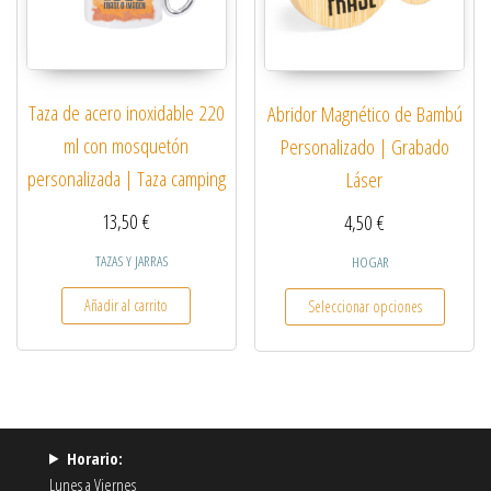
Taza de acero inoxidable 220
Abridor Magnético de Bambú
ml con mosquetón
Personalizado | Grabado
personalizada | Taza camping
Láser
13,50
€
4,50
€
TAZAS Y JARRAS
HOGAR
Este pro
Añadir al carrito
Seleccionar opciones
Horario:
Lunes a Viernes