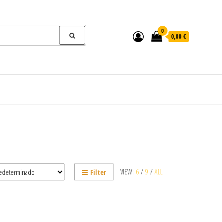
0
0,00 €
VIEW:
6
/
9
/
ALL
Filter