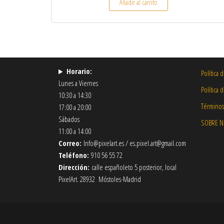
Añadir al carrito
Horario:
Política 
Lunes a Viernes
Política 
10:30 a 14:30
Términos
17:00 a 20:00
Sábados
SOBRE 
11:00 a 14:00
Correo:
Info@pixelart.es / es.pixel.art@gmail.com
Teléfono:
910 56 55 72
Dirección:
calle españoleto 5 posterior, local
PixelArt. 28932 Móstoles-Madrid