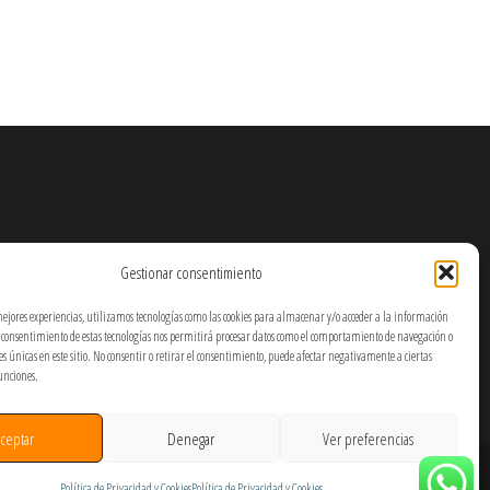
Gestionar consentimiento
mejores experiencias, utilizamos tecnologías como las cookies para almacenar y/o acceder a la información
El consentimiento de estas tecnologías nos permitirá procesar datos como el comportamiento de navegación o
nes únicas en este sitio. No consentir o retirar el consentimiento, puede afectar negativamente a ciertas
funciones.
ceptar
Denegar
Ver preferencias
Política de Privacidad y Cookies
Política de Privacidad y Cookies