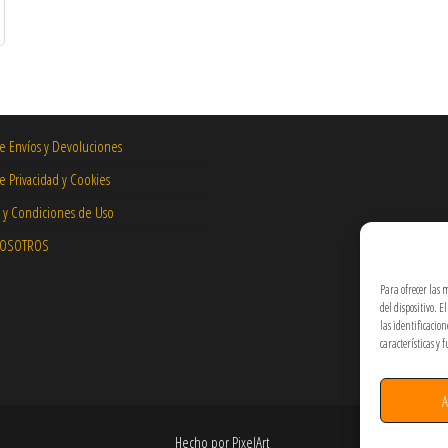
de Envíos y Devoluciones
de Privacidad y Cookies
 y Condiciones de Uso
NOSOTROS
Para ofrecer las 
del dispositivo. 
las identificacio
características y 
A
Hecho por PixelArt