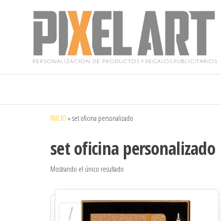
Pixelart
Especialistas
en textil
publicitario y
regalos
personalizados
INICIO
»
set oficina personalizado
en móstoles
set oficina personalizado
Mostrando el único resultado