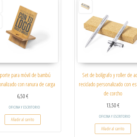
porte para móvil de bambú
Set de bolígrafo y roller de a
onalizado con ranura de carga
reciclado personalizado con e
de corcho
6,50
€
13,50
€
OFICINA Y ESCRITORIO
OFICINA Y ESCRITORIO
Añadir al carrito
s variantes. Las opciones se pueden elegir en la página de producto
Añadir al carrito