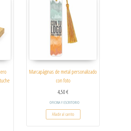
cero
Marcapáginas de metal personalizado
stuche
con foto
4,50
€
OFICINA Y ESCRITORIO
Añadir al carrito