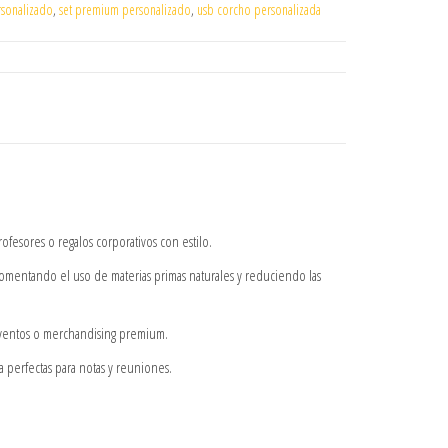
rsonalizado
,
set premium personalizado
,
usb corcho personalizada
ofesores o regalos corporativos con estilo.
omentando el uso de materias primas naturales y reduciendo las
eventos o merchandising premium.
ya perfectas para notas y reuniones.