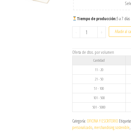
Sele
Tiempo de producción:
5 a 7 días
Set de Bloc de Notas, Bolí
-
+
Añadir al ca
Oferta de dtos. por volumen
Cantidad
11 - 20
21 - 50
51 - 100
101 - 500
501 - 5000
Categoría:
OFICINA Y ESCRITORIO
Etiqueta
personalizado
,
merchandising sostenible