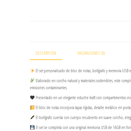
DESCRIPCIÓN
VALORACIONES (0)
El set personalizado de bloc de notas, bolígrafo y memoria USB en
Elaborado en corcho natural y materiales sostenibles, este com
emisiones contaminantes.
Presentado en un elegante estuche kraft con compartimentos in
El bloc de notas incorpora tapas rígidas, detalle metálico en porta
El bolígrafo cuenta con cuerpo recubierto en suave corcho, elega
El set se completa con una original memoria USB de 16GB en for