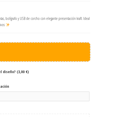
as, bolígrafo y USB de corcho con elegante presentación kraft. Ideal
tivos
el diseño?
(3,00 €)
zación