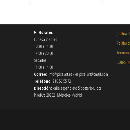
Horario:
Política 
Lunes a Viernes
Política 
10:30 a 14:30
Términos
17:00 a 20:00
Sábados
SOBRE 
11:00 a 14:00
Correo:
Info@pixelart.es / es.pixel.art@gmail.com
Teléfono:
910 56 55 72
Dirección:
calle españoleto 5 posterior, local
PixelArt. 28932 Móstoles-Madrid