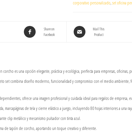
corporativo personalizado
,
set oficina pe
Share on
Mail This
Facebook
Product
 corcho es una opción elegante, práctica y ecológica, perfecta para empresas, oficinas, pr
pleto set combina diseño moderno, funcionalidad y compromiso con el medio ambiente, f
dependientes, ofrece una imagen profesional y cuidada ideal para regalos de empresa, 
da, marcapáginas de tela y cierre elástico a juego, incluyendo 80 hojas interiores a una ra
nte clip metálico y mecanismo pulsador con tinta azul.
ma de tapón de corcho, aportando un toque creativo y diferente.