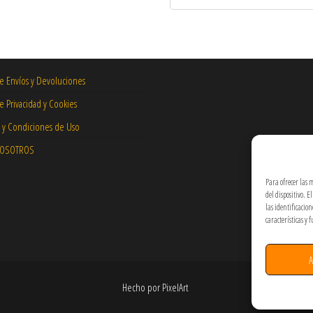
de Envíos y Devoluciones
de Privacidad y Cookies
 y Condiciones de Uso
NOSOTROS
Para ofrecer las 
del dispositivo. 
las identificacio
características y 
A
Hecho por PixelArt