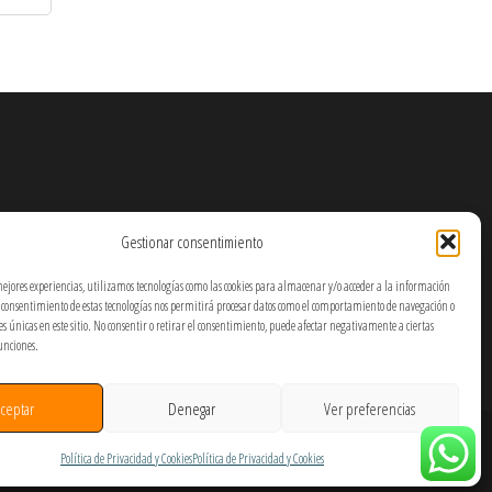
Gestionar consentimiento
mejores experiencias, utilizamos tecnologías como las cookies para almacenar y/o acceder a la información
El consentimiento de estas tecnologías nos permitirá procesar datos como el comportamiento de navegación o
nes únicas en este sitio. No consentir o retirar el consentimiento, puede afectar negativamente a ciertas
funciones.
ceptar
Denegar
Ver preferencias
Política de Privacidad y Cookies
Política de Privacidad y Cookies