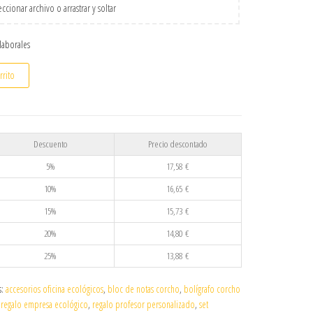
ccionar archivo o arrastrar y soltar
 laborales
grafo y USB Personalizable | Elegancia Natural y Tecnología cantidad
rrito
Descuento
Precio descontado
5%
17,58
€
10%
16,65
€
15%
15,73
€
20%
14,80
€
25%
13,88
€
s:
accesorios oficina ecológicos
,
bloc de notas corcho
,
bolígrafo corcho
,
regalo empresa ecológico
,
regalo profesor personalizado
,
set