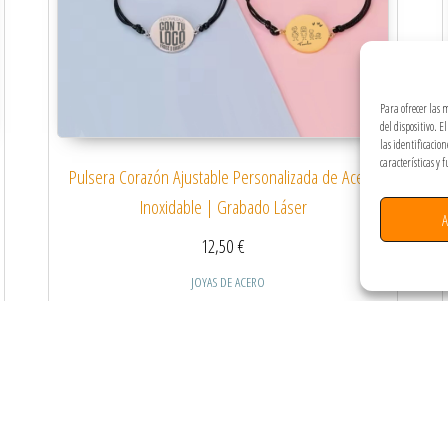
Para ofrecer las 
del dispositivo. 
las identificacio
características y 
Pulsera Corazón Ajustable Personalizada de Acero
Inoxidable | Grabado Láser
A
12,50
€
JOYAS DE ACERO
 múltiples variantes. Las opciones se pueden elegir en la página de producto
Este producto tiene múltiples
Seleccionar opciones