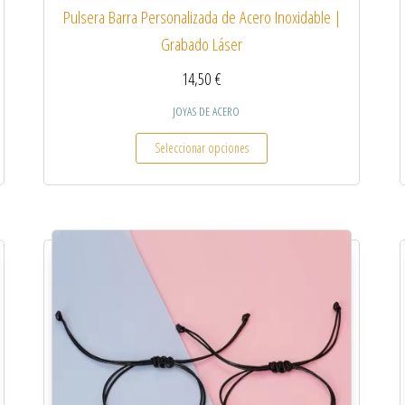
Pulsera Barra Personalizada de Acero Inoxidable |
Grabado Láser
14,50
€
JOYAS DE ACERO
 múltiples variantes. Las opciones se pueden elegir en la página de producto
Este producto tiene múltiples
Seleccionar opciones