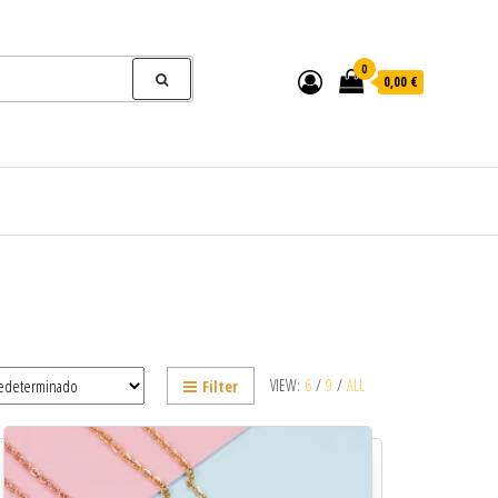
0
0,00 €
VIEW:
6
/
9
/
ALL
Filter