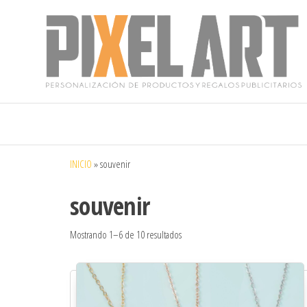
Pixelart
Especialistas
en textil
publicitario y
regalos
personalizados
INICIO
»
souvenir
en móstoles
souvenir
Mostrando 1–6 de 10 resultados