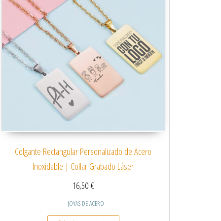
Colgante Rectangular Personalizado de Acero
Inoxidable | Collar Grabado Láser
16,50
€
JOYAS DE ACERO
 variantes. Las opciones se pueden elegir en la página de producto
Este producto tiene múltiples variantes.