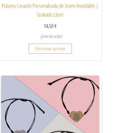
Pulsera Corazón Personalizada de Acero Inoxidable |
Grabado Láser
14,50
€
JOYAS DE ACERO
 variantes. Las opciones se pueden elegir en la página de producto
Este producto tiene múltiples variantes.
Seleccionar opciones