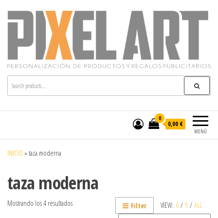
Pixelart
Especialistas en textil publicitario y regalos
personalizados en móstoles
0
0,00 €
MENÚ
INICIO
»
taza moderna
taza moderna
Mostrando los 4 resultados
VIEW:
6
/
9
/
ALL
Filter