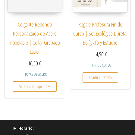
Colgante Redondo
Regalo Profesora Fin de
Personalizado de Acero
Curso | Set Ecológico Libreta,
Inoxidable | Collar Grabado
Bolígrafo y Estuche
Láser
14,50
€
16,50
€
FIN DE CURSO
JOYAS DE ACERO
Añadir al carrito
Este producto tiene múltiples variantes. Las opcio
Seleccionar opciones
Horario: