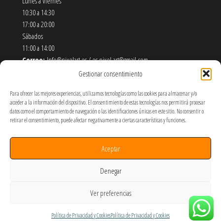
Lunes a Viernes
10:30 a 14:30
17:00 a 20:00
Sábados
11:00 a 14:00
Correo:
Info@pixelart.es / es.pixel.art@gmail.com
Teléfono:
910 56 55 72
Gestionar consentimiento
Dirección:
calle españoleto 5 posterior, local PixelArt. 28932
Para ofrecer las mejores experiencias, utilizamos tecnologías como las cookies para almacenar y/o
Móstoles-Madrid
acceder a la información del dispositivo. El consentimiento de estas tecnologías nos permitirá procesar
datos como el comportamiento de navegación o las identificaciones únicas en este sitio. No consentir o
Política de Envíos y Devoluciones
retirar el consentimiento, puede afectar negativamente a ciertas características y funciones.
Política de Privacidad y Cookies
Aceptar
Términos y Condiciones de Uso
SOBRE NOSOTROS
Denegar
Ver preferencias
Hecho por PixelArt
Política de Privacidad y Cookies
Política de Privacidad y Cookies