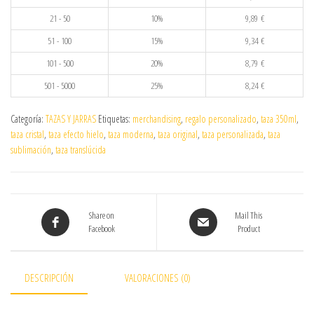
21 - 50
10%
9,89
€
51 - 100
15%
9,34
€
101 - 500
20%
8,79
€
501 - 5000
25%
8,24
€
Categoría:
TAZAS Y JARRAS
Etiquetas:
merchandising
,
regalo personalizado
,
taza 350ml
,
taza cristal
,
taza efecto hielo
,
taza moderna
,
taza original
,
taza personalizada
,
taza
sublimación
,
taza translúcida
Share on
Mail This
Facebook
Product
DESCRIPCIÓN
VALORACIONES (0)