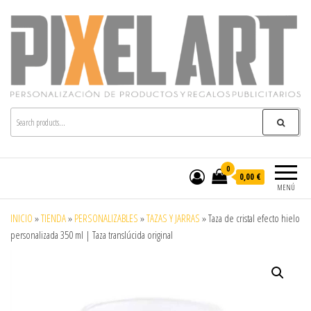
Pixelart
Especialistas en textil publicitario y regalos
personalizados en móstoles
0
0,00 €
MENÚ
INICIO
»
TIENDA
»
PERSONALIZABLES
»
TAZAS Y JARRAS
»
Taza de cristal efecto hielo
personalizada 350 ml | Taza translúcida original