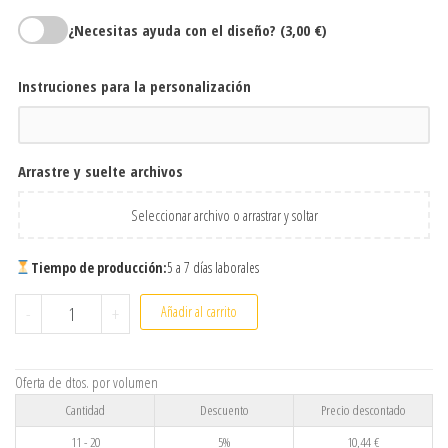
¿Necesitas ayuda con el diseño?
(3,00 €)
Instruciones para la personalización
Arrastre y suelte archivos
Seleccionar archivo o arrastrar y soltar
Tiempo de producción:
5 a 7 días laborales
Taza de cristal efecto hielo personalizada 350 ml | Taza transl
-
+
Añadir al carrito
Oferta de dtos. por volumen
Cantidad
Descuento
Precio descontado
11 - 20
5%
10,44
€