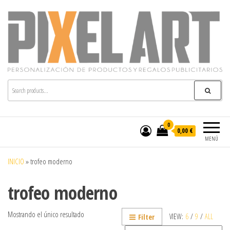
Pixelart
Especialistas en textil publicitario y regalos
personalizados en móstoles
0
0,00 €
MENÚ
INICIO
»
trofeo moderno
trofeo moderno
Mostrando el único resultado
VIEW:
6
/
9
/
ALL
Filter