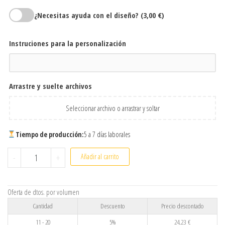
¿Necesitas ayuda con el diseño?
(3,00 €)
Instruciones para la personalización
Arrastre y suelte archivos
Seleccionar archivo o arrastrar y soltar
Tiempo de producción:
5 a 7 días laborales
Trofeo vertical de madera y cristal personalizado con grabado 
-
+
Añadir al carrito
Oferta de dtos. por volumen
Cantidad
Descuento
Precio descontado
11 - 20
5%
24,23
€