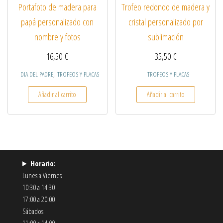
Portafoto de madera para
Trofeo redondo de madera y
papá personalizado con
cristal personalizado por
nombre y fotos
sublimación
16,50
€
35,50
€
,
DIA DEL PADRE
TROFEOS Y PLACAS
TROFEOS Y PLACAS
Añadir al carrito
Añadir al carrito
Horario:
Lunes a Viernes
10:30 a 14:30
17:00 a 20:00
Sábados