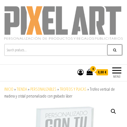
Pixelart
Especialistas en textil publicitario y regalos
personalizados en móstoles
0
0,00 €
MENÚ
INICIO
»
TIENDA
»
PERSONALIZABLES
»
TROFEOS Y PLACAS
»
Trofeo vertical de
madera y cristal personalizado con grabado láser