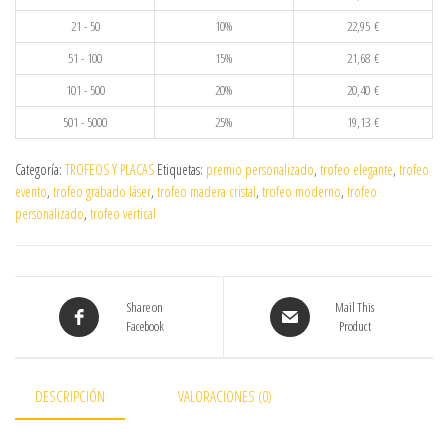
21 - 50
10%
22,95
€
51 - 100
15%
21,68
€
101 - 500
20%
20,40
€
501 - 5000
25%
19,13
€
Categoría:
TROFEOS Y PLACAS
Etiquetas:
premio personalizado
,
trofeo elegante
,
trofeo
evento
,
trofeo grabado láser
,
trofeo madera cristal
,
trofeo moderno
,
trofeo
personalizado
,
trofeo vertical
Share on
Mail This
Facebook
Product
DESCRIPCIÓN
VALORACIONES (0)