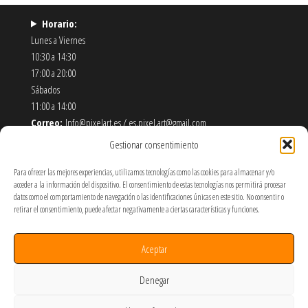
Horario:
Lunes a Viernes
10:30 a 14:30
17:00 a 20:00
Sábados
11:00 a 14:00
Correo:
Info@pixelart.es / es.pixel.art@gmail.com
Teléfono:
910 56 55 72
Gestionar consentimiento
Dirección:
calle españoleto 5 posterior, local PixelArt. 28932
Móstoles-Madrid
Para ofrecer las mejores experiencias, utilizamos tecnologías como las cookies para almacenar y/o
acceder a la información del dispositivo. El consentimiento de estas tecnologías nos permitirá procesar
datos como el comportamiento de navegación o las identificaciones únicas en este sitio. No consentir o
Política de Envíos y Devoluciones
retirar el consentimiento, puede afectar negativamente a ciertas características y funciones.
Política de Privacidad y Cookies
Términos y Condiciones de Uso
Aceptar
SOBRE NOSOTROS
Denegar