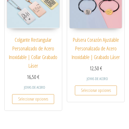
Colgante Rectangular
Pulsera Corazón Ajustable
Personalizado de Acero
Personalizada de Acero
Inoxidable | Collar Grabado
Inoxidable | Grabado Láser
Láser
12,50
€
16,50
€
JOYAS DE ACERO
Este pro
JOYAS DE ACERO
Seleccionar opciones
Este producto tiene múltiples variantes. Las opcio
Seleccionar opciones