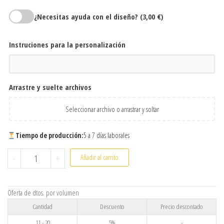
¿Necesitas ayuda con el diseño?
(3,00 €)
Instruciones para la personalización
Arrastre y suelte archivos
Seleccionar archivo o arrastrar y soltar
Tiempo de producción:
5 a 7 días laborales
Azulejo de cerámica personalizado con foto o diseño – Varios
-
+
Añadir al carrito
Oferta de dtos. por volumen
Cantidad
Descuento
Precio descontado
11 - 20
5%
-