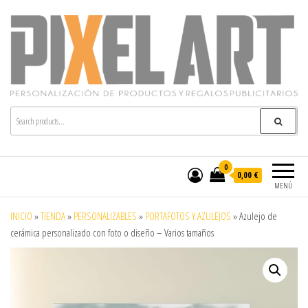
Pixelart
Especialistas en textil publicitario y regalos
personalizados en móstoles
0
0,00 €
MENÚ
INICIO
»
TIENDA
»
PERSONALIZABLES
»
PORTAFOTOS Y AZULEJOS
»
Azulejo de
cerámica personalizado con foto o diseño – Varios tamaños