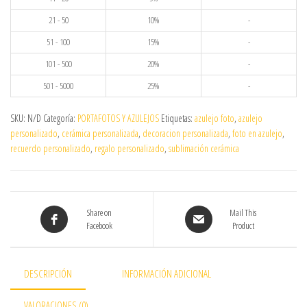
21 - 50
10%
-
51 - 100
15%
-
101 - 500
20%
-
501 - 5000
25%
-
SKU:
N/D
Categoría:
PORTAFOTOS Y AZULEJOS
Etiquetas:
azulejo foto
,
azulejo
personalizado
,
cerámica personalizada
,
decoracion personalizada
,
foto en azulejo
,
recuerdo personalizado
,
regalo personalizado
,
sublimación cerámica
Share on
Mail This
Facebook
Product
DESCRIPCIÓN
INFORMACIÓN ADICIONAL
VALORACIONES (0)