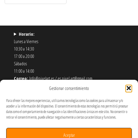
Horario:
Lunes a Viernes
10:30 a 14:30
17:00 a 20:00
Sábados
11:00 a 14:00
Correo:
Info@pixelart.es / es.pixel.art@gmail.com
Teléfono:
910 56 55 72
Gestionar consentimiento
Dirección:
calle españoleto 5 posterior, local PixelArt. 28932
Móstoles-Madrid
Para ofrecer las mejores experiencias, utilizamos tecnologías como las cookies para almacenar y/o
acceder a la información del dispositivo. El consentimiento de estas tecnologías nos permitirá procesar
datos como el comportamiento de navegación o las identificaciones únicas en este sitio. No consentir o
Política de Envíos y Devoluciones
retirar el consentimiento, puede afectar negativamente a ciertas características y funciones.
Política de Privacidad y Cookies
Términos y Condiciones de Uso
Aceptar