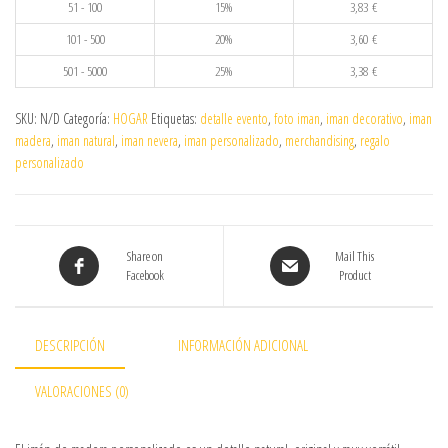
51 - 100
15%
3,83
€
101 - 500
20%
3,60
€
501 - 5000
25%
3,38
€
SKU:
N/D
Categoría:
HOGAR
Etiquetas:
detalle evento
,
foto iman
,
iman decorativo
,
iman
madera
,
iman natural
,
iman nevera
,
iman personalizado
,
merchandising
,
regalo
personalizado
Share on
Mail This
Facebook
Product
DESCRIPCIÓN
INFORMACIÓN ADICIONAL
VALORACIONES (0)