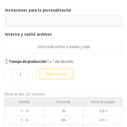
Instruciones para la personalización
Arrastre y suelte archivos
Seleccionar archivo o arrastrar y soltar
Tiempo de producción:
5 a 7 días laborales
Imán de madera personalizado en varias formas para nevera o
-
+
Añadir al carrito
Oferta de dtos. por volumen
Cantidad
Descuento
Precio descontado
11 - 20
5%
4,28
€
21 - 50
10%
4,05
€