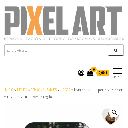
Pixelart
Especialistas en textil publicitario y regalos
personalizados en móstoles
0
0,00 €
MENÚ
INICIO
»
TIENDA
»
PERSONALIZABLES
»
HOGAR
»
Imán de madera personalizado en
varias formas para nevera o regalo