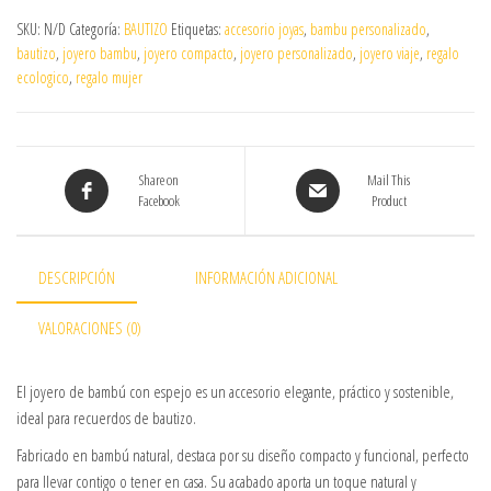
SKU:
N/D
Categoría:
BAUTIZO
Etiquetas:
accesorio joyas
,
bambu personalizado
,
bautizo
,
joyero bambu
,
joyero compacto
,
joyero personalizado
,
joyero viaje
,
regalo
ecologico
,
regalo mujer
Share on
Mail This
Facebook
Product
DESCRIPCIÓN
INFORMACIÓN ADICIONAL
VALORACIONES (0)
El joyero de bambú con espejo es un accesorio elegante, práctico y sostenible,
ideal para recuerdos de bautizo.
Fabricado en bambú natural, destaca por su diseño compacto y funcional, perfecto
para llevar contigo o tener en casa. Su acabado aporta un toque natural y