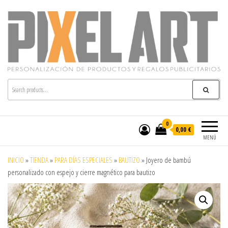
Pixelart
Especialistas en textil publicitario y regalos
personalizados en móstoles
0
0,00 €
MENÚ
INICIO
»
TIENDA
»
PARA DÍAS ESPECIALES
»
BAUTIZO
»
Joyero de bambú
personalizado con espejo y cierre magnético para bautizo