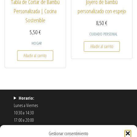
Tabla de Cortar de Bambú
Joyero de bambú
Personalizada | Cocina
personalizado con espejo
Sostenible
8,50
€
5,50
€
CUIDADO PERSONAL
HOGAR
Añadir al carrito
Añadir al carrito
Horario:
Lunes a Viernes
10:30 a 14:30
17:00 a 20:00
Sábados
Gestionar consentimiento
11:00 a 14:00