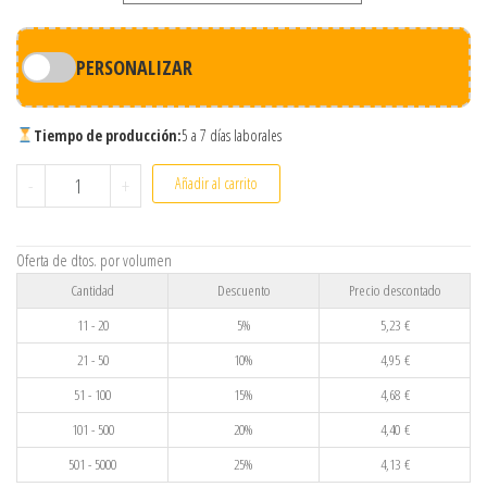
PERSONALIZAR
Tiempo de producción:
5 a 7 días laborales
Joyero de bambú personalizado con espejo y cierre magnético 
-
+
Añadir al carrito
Oferta de dtos. por volumen
Cantidad
Descuento
Precio descontado
11 - 20
5%
5,23
€
21 - 50
10%
4,95
€
51 - 100
15%
4,68
€
101 - 500
20%
4,40
€
501 - 5000
25%
4,13
€