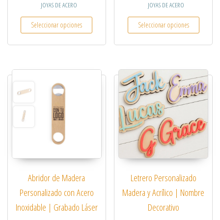
JOYAS DE ACERO
JOYAS DE ACERO
Este producto tiene múltiples variantes. Las opcio
Este pro
Seleccionar opciones
Seleccionar opciones
Abridor de Madera
Letrero Personalizado
Personalizado con Acero
Madera y Acrílico | Nombre
Inoxidable | Grabado Láser
Decorativo