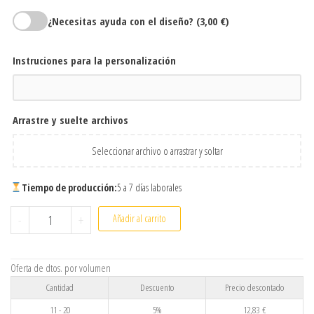
¿Necesitas ayuda con el diseño?
(3,00 €)
Instruciones para la personalización
Arrastre y suelte archivos
Seleccionar archivo o arrastrar y soltar
Tiempo de producción:
5 a 7 días laborales
Vaso take away cristal y piel 400 ml personalizado elegante y r
-
+
Añadir al carrito
Oferta de dtos. por volumen
Cantidad
Descuento
Precio descontado
11 - 20
5%
12,83
€