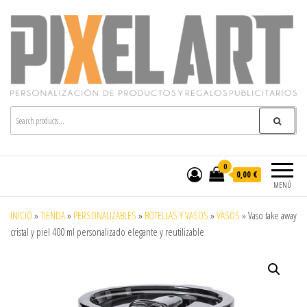
Pixelart
Especialistas en textil publicitario y regalos
personalizados en móstoles
0
0,00 €
MENÚ
INICIO
»
TIENDA
»
PERSONALIZABLES
»
BOTELLAS Y VASOS
»
VASOS
»
Vaso take away
cristal y piel 400 ml personalizado elegante y reutilizable