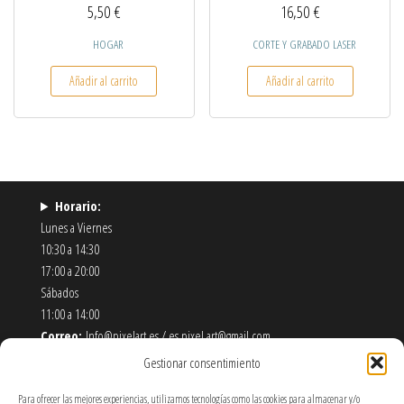
5,50
€
16,50
€
HOGAR
CORTE Y GRABADO LASER
Añadir al carrito
Añadir al carrito
Horario:
Lunes a Viernes
10:30 a 14:30
17:00 a 20:00
Sábados
11:00 a 14:00
Correo:
Info@pixelart.es / es.pixel.art@gmail.com
Teléfono:
910 56 55 72
Gestionar consentimiento
Dirección:
calle españoleto 5 posterior, local PixelArt. 28932
Para ofrecer las mejores experiencias, utilizamos tecnologías como las cookies para almacenar y/o
Móstoles-Madrid