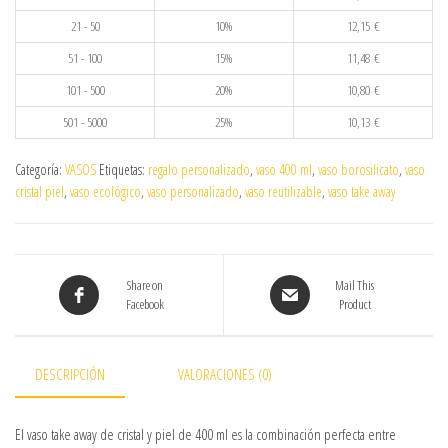
21 - 50
10%
12,15
€
51 - 100
15%
11,48
€
101 - 500
20%
10,80
€
501 - 5000
25%
10,13
€
Categoría:
VASOS
Etiquetas:
regalo personalizado
,
vaso 400 ml
,
vaso borosilicato
,
vaso
cristal piel
,
vaso ecológico
,
vaso personalizado
,
vaso reutilizable
,
vaso take away
Share on
Mail This
Facebook
Product
DESCRIPCIÓN
VALORACIONES (0)
El vaso take away de cristal y piel de 400 ml es la combinación perfecta entre