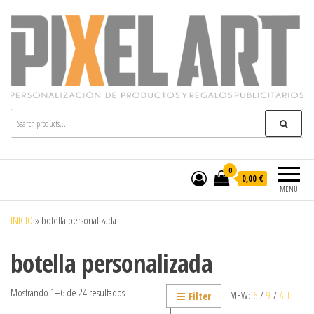
Pixelart
Especialistas en textil publicitario y regalos
personalizados en móstoles
0
0,00 €
MENÚ
INICIO
»
botella personalizada
botella personalizada
Mostrando 1–6 de 24 resultados
VIEW:
6
/
9
/
ALL
Filter