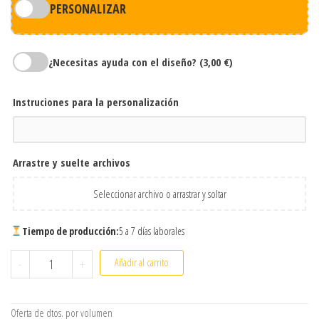
PERSONALIZAR
¿Necesitas ayuda con el diseño?
(3,00 €)
Instruciones para la personalización
Arrastre y suelte archivos
Seleccionar archivo o arrastrar y soltar
Tiempo de producción:
5 a 7 días laborales
Botella Alpinia acero inoxidable 700 ml personalizada por subl
-
+
Añadir al carrito
Oferta de dtos. por volumen