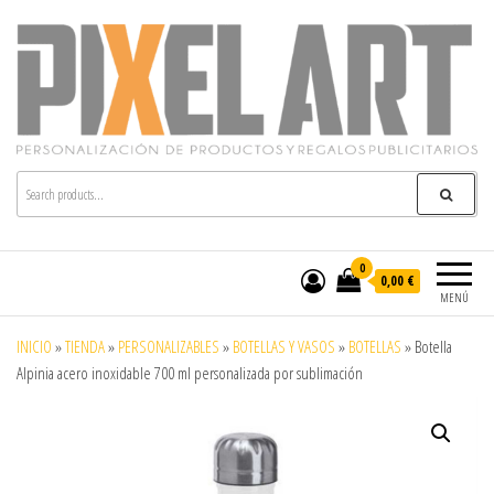
Pixelart
Especialistas en textil publicitario y regalos
personalizados en móstoles
0
0,00 €
MENÚ
INICIO
»
TIENDA
»
PERSONALIZABLES
»
BOTELLAS Y VASOS
»
BOTELLAS
»
Botella
Alpinia acero inoxidable 700 ml personalizada por sublimación