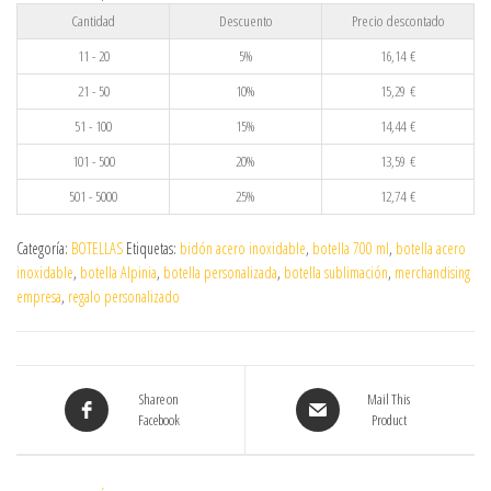
Cantidad
Descuento
Precio descontado
11 - 20
5%
16,14
€
21 - 50
10%
15,29
€
51 - 100
15%
14,44
€
101 - 500
20%
13,59
€
501 - 5000
25%
12,74
€
Categoría:
BOTELLAS
Etiquetas:
bidón acero inoxidable
,
botella 700 ml
,
botella acero
inoxidable
,
botella Alpinia
,
botella personalizada
,
botella sublimación
,
merchandising
empresa
,
regalo personalizado
Share on
Mail This
Facebook
Product