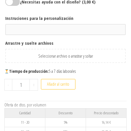
¿Necesitas ayuda con el diseño?
(3,00 €)
Instruciones para la personalización
Arrastre y suelte archivos
Seleccionar archivo o arrastrar y soltar
Tiempo de producción:
5 a 7 días laborales
Botella Byron de acero inoxidable 700 ml personalizado por su
-
+
Añadir al carrito
Oferta de dtos. por volumen
Cantidad
Descuento
Precio descontado
11 - 20
5%
16,14
€