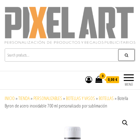
Pixelart
Especialistas en textil publicitario y regalos
personalizados en móstoles
0
0,00 €
MENÚ
INICIO
»
TIENDA
»
PERSONALIZABLES
»
BOTELLAS Y VASOS
»
BOTELLAS
»
Botella
Byron de acero inoxidable 700 ml personalizado por sublimación