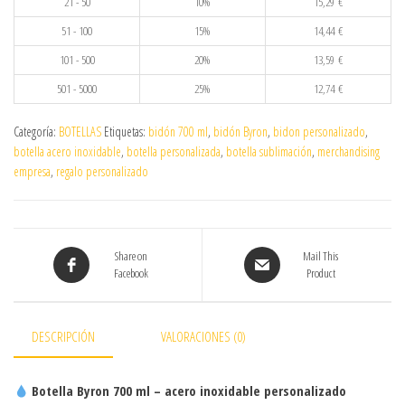
21 - 50
10%
15,29
€
51 - 100
15%
14,44
€
101 - 500
20%
13,59
€
501 - 5000
25%
12,74
€
Categoría:
BOTELLAS
Etiquetas:
bidón 700 ml
,
bidón Byron
,
bidon personalizado
,
botella acero inoxidable
,
botella personalizada
,
botella sublimación
,
merchandising
empresa
,
regalo personalizado
Share on
Mail This
Facebook
Product
DESCRIPCIÓN
VALORACIONES (0)
Botella Byron 700 ml – acero inoxidable personalizado