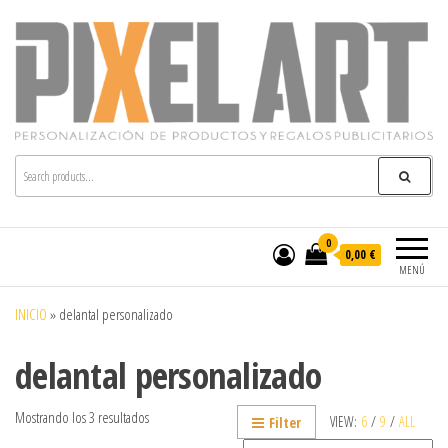
Pixelart
Especialistas en textil publicitario y regalos
personalizados en móstoles
0
0,00 €
MENÚ
INICIO
»
delantal personalizado
delantal personalizado
Mostrando los 3 resultados
VIEW:
6
/
9
/
ALL
Filter