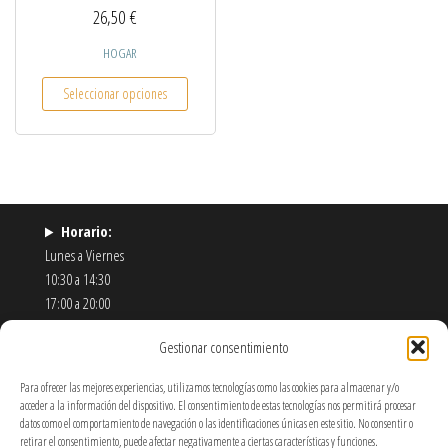
26,50
€
HOGAR
Este producto tiene múltiples variantes. Las opcio
Seleccionar opciones
Horario:
Lunes a Viernes
10:30 a 14:30
17:00 a 20:00
Sábados
Gestionar consentimiento
11:00 a 14:00
Correo:
Info@pixelart.es / es.pixel.art@gmail.com
Para ofrecer las mejores experiencias, utilizamos tecnologías como las cookies para almacenar y/o
Teléfono:
910 56 55 72
acceder a la información del dispositivo. El consentimiento de estas tecnologías nos permitirá procesar
Dirección:
calle españoleto 5 posterior, local PixelArt. 28932
datos como el comportamiento de navegación o las identificaciones únicas en este sitio. No consentir o
retirar el consentimiento, puede afectar negativamente a ciertas características y funciones.
Móstoles-Madrid