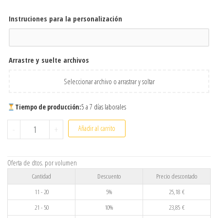
Instruciones para la personalización
Arrastre y suelte archivos
Seleccionar archivo o arrastrar y soltar
Tiempo de producción:
5 a 7 días laborales
Delantal vaquero largo personalizado | Delantal denim profesi
-
+
Añadir al carrito
Oferta de dtos. por volumen
Cantidad
Descuento
Precio descontado
11 - 20
5%
25,18
€
21 - 50
10%
23,85
€