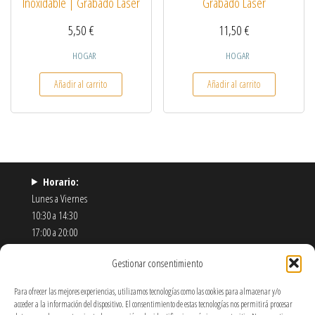
Inoxidable | Grabado Láser
Grabado Láser
5,50
€
11,50
€
HOGAR
HOGAR
Añadir al carrito
Añadir al carrito
Horario:
Lunes a Viernes
10:30 a 14:30
17:00 a 20:00
Sábados
Gestionar consentimiento
11:00 a 14:00
Correo:
Info@pixelart.es / es.pixel.art@gmail.com
Para ofrecer las mejores experiencias, utilizamos tecnologías como las cookies para almacenar y/o
Teléfono:
910 56 55 72
acceder a la información del dispositivo. El consentimiento de estas tecnologías nos permitirá procesar