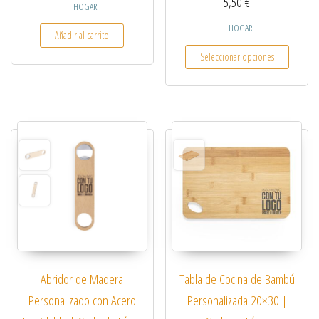
5,50
€
HOGAR
HOGAR
Añadir al carrito
Este pro
Seleccionar opciones
Abridor de Madera
Tabla de Cocina de Bambú
Personalizado con Acero
Personalizada 20×30 |