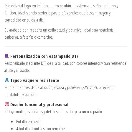
Este delantal largo en tejido vaquero combina resistencia, diseño moderno y
funcionalidad, siendo perfecto para profesionales que buscan imagen y
comodidad en su día a día.
Su acabado denim aporta un estilo actual y distintivo, ideal para hostelería,
barberías, cafeterías o comercios.
Personalización con estampado DTF
Personalizado mediante DTF de alta calidad, con colores intensos y gran resistencia
al uso y al lavado.
Tejido vaquero resistente
Fabricado en mezcla de algodón, viscosa y poliéster (225 g/m²), ofreciendo
durabilidad y confort.
Diseño funcional y profesional
Incluye múltiples bolsillos y detalles reforzados para un uso práctico:
Bolsillo en pecho
4 bolsillos frontales con remaches