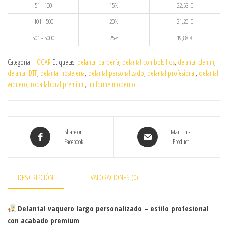
51 - 100
15%
22,53
€
101 - 500
20%
21,20
€
501 - 5000
25%
19,88
€
Categoría:
HOGAR
Etiquetas:
delantal barbería
,
delantal con bolsillos
,
delantal denim
,
delantal DTF
,
delantal hostelería
,
delantal personalizado
,
delantal profesional
,
delantal
vaquero
,
ropa laboral premium
,
uniforme moderno
Share on
Mail This
Facebook
Product
DESCRIPCIÓN
VALORACIONES (0)
Delantal vaquero largo personalizado – estilo profesional
con acabado premium