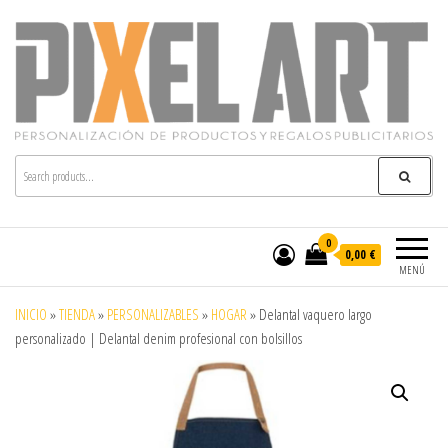
Pixelart
Especialistas en textil publicitario y regalos
personalizados en móstoles
0
0,00 €
MENÚ
INICIO
»
TIENDA
»
PERSONALIZABLES
»
HOGAR
»
Delantal vaquero largo
personalizado | Delantal denim profesional con bolsillos