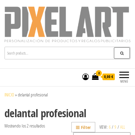
Pixelart
Especialistas en textil publicitario y regalos
personalizados en móstoles
0
0,00 €
MENÚ
INICIO
»
delantal profesional
delantal profesional
Mostrando los 2 resultados
VIEW:
6
/
9
/
ALL
Filter