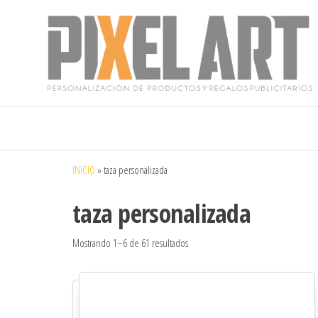
Pixelart
Especialistas
en textil
publicitario y
regalos
personalizados
INICIO
»
taza personalizada
en móstoles
taza personalizada
Mostrando 1–6 de 61 resultados