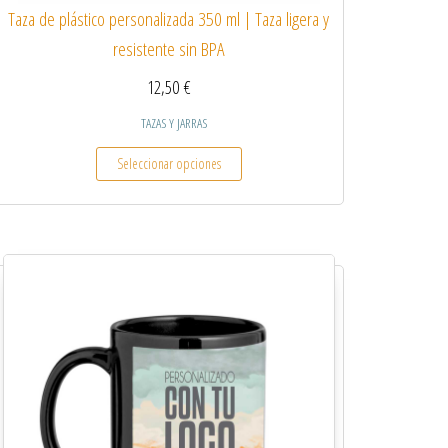
Taza de plástico personalizada 350 ml | Taza ligera y
resistente sin BPA
12,50
€
TAZAS Y JARRAS
Este producto tiene múltiples variantes.
Seleccionar opciones