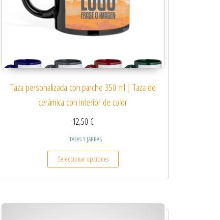
Taza personalizada con parche 350 ml | Taza de
cerámica con interior de color
12,50
€
TAZAS Y JARRAS
 variantes. Las opciones se pueden elegir en la página de producto
Este producto tiene múltiples variantes.
Seleccionar opciones