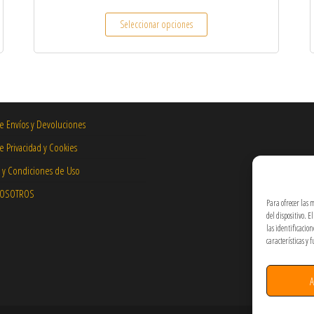
 múltiples variantes. Las opciones se pueden elegir en la página de producto
Este producto tiene múltiples
Seleccionar opciones
de Envíos y Devoluciones
de Privacidad y Cookies
 y Condiciones de Uso
NOSOTROS
Para ofrecer las 
del dispositivo. 
las identificacio
características y 
A