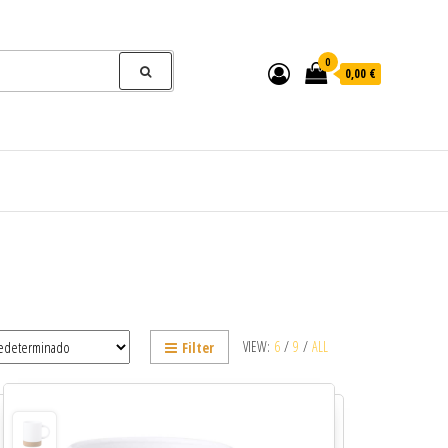
0
0,00 €
VIEW:
6
/
9
/
ALL
Filter