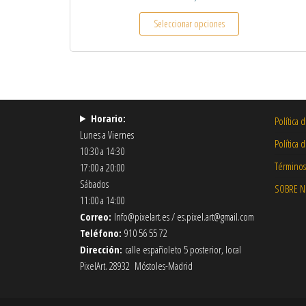
Este producto tiene
Seleccionar opciones
Horario:
Política 
Lunes a Viernes
Política 
10:30 a 14:30
Términos
17:00 a 20:00
Sábados
SOBRE 
11:00 a 14:00
Correo:
Info@pixelart.es / es.pixel.art@gmail.com
Teléfono:
910 56 55 72
Dirección:
calle españoleto 5 posterior, local
PixelArt. 28932 Móstoles-Madrid