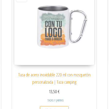
Taza de acero inoxidable 220 ml con mosquetón
personalizada | Taza camping
13,50
€
TAZAS Y JARRAS
 múltiples variantes. Las opciones se pueden elegir en la página de producto