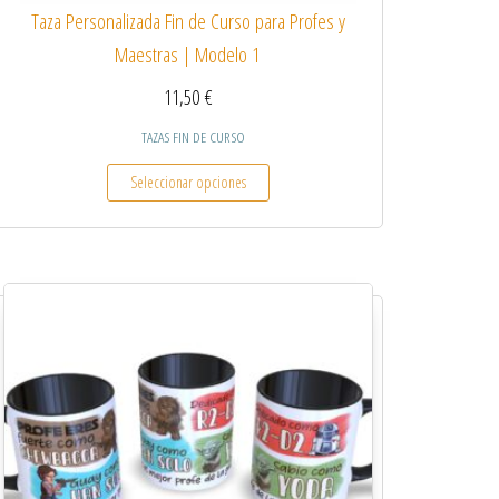
Taza Personalizada Fin de Curso para Profes y
Maestras | Modelo 1
11,50
€
TAZAS FIN DE CURSO
 variantes. Las opciones se pueden elegir en la página de producto
Este producto tiene múltiples variantes.
Seleccionar opciones