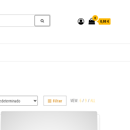
0
0,00 €
VIEW:
6
/
9
/
ALL
Filter