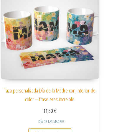
Taza personalizada Día de la Madre con interior de
color – frase eres increible
11,50
€
DÍA DE LAS MADRES
 variantes. Las opciones se pueden elegir en la página de producto
Este producto tiene múltiples variantes.