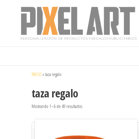
Pixelart
Especialistas
en textil
publicitario y
regalos
personalizados
INICIO
»
taza regalo
en móstoles
taza regalo
Mostrando 1–6 de 49 resultados