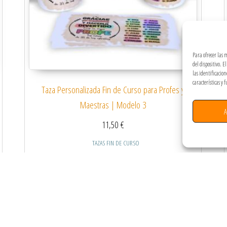
Para ofrecer las 
del dispositivo. 
las identificacio
características y 
Taza Personalizada Fin de Curso para Profes y
Maestras | Modelo 3
A
11,50
€
TAZAS FIN DE CURSO
 múltiples variantes. Las opciones se pueden elegir en la página de producto
Este producto tiene múltiples
Seleccionar opciones