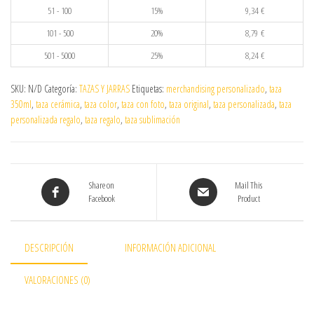
51 - 100
15%
9,34
€
101 - 500
20%
8,79
€
501 - 5000
25%
8,24
€
SKU:
N/D
Categoría:
TAZAS Y JARRAS
Etiquetas:
merchandising personalizado
,
taza
350ml
,
taza cerámica
,
taza color
,
taza con foto
,
taza original
,
taza personalizada
,
taza
personalizada regalo
,
taza regalo
,
taza sublimación
Share on
Mail This
Facebook
Product
DESCRIPCIÓN
INFORMACIÓN ADICIONAL
VALORACIONES (0)