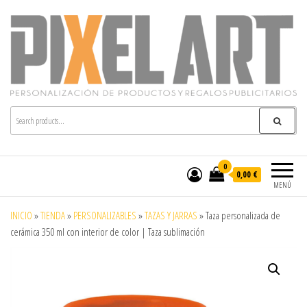
Pixelart
Especialistas en textil publicitario y regalos
personalizados en móstoles
0
0,00 €
MENÚ
INICIO
»
TIENDA
»
PERSONALIZABLES
»
TAZAS Y JARRAS
»
Taza personalizada de
cerámica 350 ml con interior de color | Taza sublimación