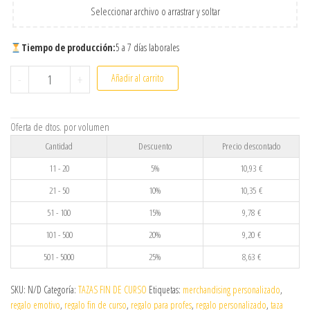
Seleccionar archivo o arrastrar y soltar
Tiempo de producción:
5 a 7 días laborales
Taza Personalizada Fin de Curso para Profes y Maestras | Mod
-
+
Añadir al carrito
Oferta de dtos. por volumen
Cantidad
Descuento
Precio descontado
11 - 20
5%
10,93
€
21 - 50
10%
10,35
€
51 - 100
15%
9,78
€
101 - 500
20%
9,20
€
501 - 5000
25%
8,63
€
SKU:
N/D
Categoría:
TAZAS FIN DE CURSO
Etiquetas:
merchandising personalizado
,
regalo emotivo
,
regalo fin de curso
,
regalo para profes
,
regalo personalizado
,
taza