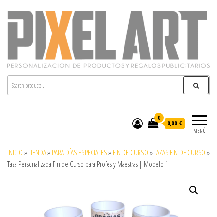
Pixelart
Especialistas en textil publicitario y regalos
personalizados en móstoles
0
0,00 €
MENÚ
INICIO
»
TIENDA
»
PARA DÍAS ESPECIALES
»
FIN DE CURSO
»
TAZAS FIN DE CURSO
»
Taza Personalizada Fin de Curso para Profes y Maestras | Modelo 1