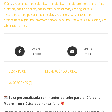
350ml
,
taza cerámica
,
taza color
,
taza con foto
,
taza con foto profesor
,
taza con frase
profesora
,
taza fin de curso
,
taza maestro personalizada
,
taza original
,
taza
personalizada
,
taza personalizada escolar
,
taza personalizada maestra
,
taza
personalizada regalo
,
taza profesora personalizada
,
taza regalo
,
taza sublimación
,
taza
sublimación profesor
Share on
Mail This
Facebook
Product
DESCRIPCIÓN
INFORMACIÓN ADICIONAL
VALORACIONES (0)
Taza personalizada con interior de color para el Día de la
Madre – un clásico que nunca falla
Esta taza de cerámica de 350 ml combina diseño, funcionalidad y personalización,