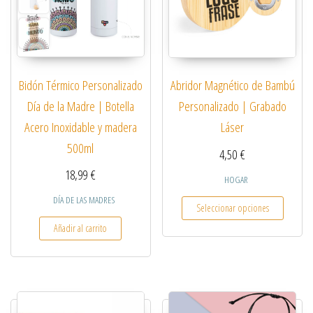
Bidón Térmico Personalizado
Abridor Magnético de Bambú
Día de la Madre | Botella
Personalizado | Grabado
Acero Inoxidable y madera
Láser
500ml
4,50
€
18,99
€
HOGAR
Este pro
DÍA DE LAS MADRES
Seleccionar opciones
Añadir al carrito