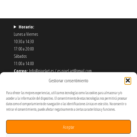
Horario:
Lunes a Viernes
10:30 a 14:30
17:00 a 20:00
Sábados
11:00 a 14:00
Correo:
Info@pixelart.es / es.pixel.art@gmail.com
Teléfono:
910 56 55 72
Gestionar consentimiento
Dirección:
calle españoleto 5 posterior, local PixelArt. 28932
Móstoles-Madrid
Para ofrecer las mejores experiencias, utilizamos tecnologías como las cookies para almacenar y/o
acceder a la información del dispositivo. El consentimiento de estas tecnologías nos permitirá procesar
datos como el comportamiento de navegación o las identificaciones únicas en este sitio. No consentir o
Política de Envíos y Devoluciones
retirar el consentimiento, puede afectar negativamente a ciertas características y funciones.
Política de Privacidad y Cookies
Términos y Condiciones de Uso
Aceptar
SOBRE NOSOTROS