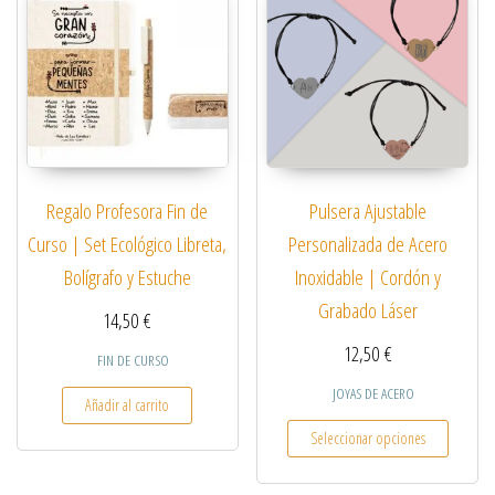
Regalo Profesora Fin de
Pulsera Ajustable
Curso | Set Ecológico Libreta,
Personalizada de Acero
Bolígrafo y Estuche
Inoxidable | Cordón y
Grabado Láser
14,50
€
12,50
€
FIN DE CURSO
JOYAS DE ACERO
Añadir al carrito
Este pro
Seleccionar opciones