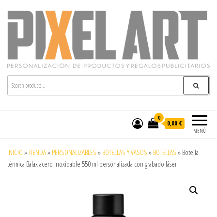
Pixelart
Especialistas en textil publicitario y regalos
personalizados en móstoles
0
0,00 €
MENÚ
INICIO
»
TIENDA
»
PERSONALIZABLES
»
BOTELLAS Y VASOS
»
BOTELLAS
»
Botella
térmica Balax acero inoxidable 550 ml personalizada con grabado láser