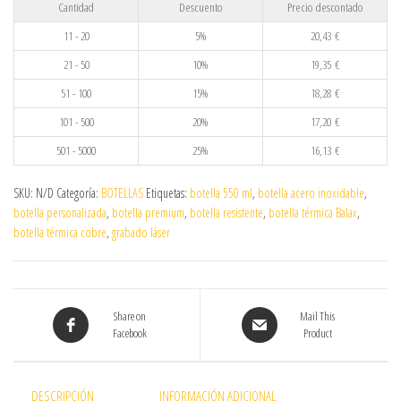
Cantidad
Descuento
Precio descontado
11 - 20
5%
20,43
€
21 - 50
10%
19,35
€
51 - 100
15%
18,28
€
101 - 500
20%
17,20
€
501 - 5000
25%
16,13
€
SKU:
N/D
Categoría:
BOTELLAS
Etiquetas:
botella 550 ml
,
botella acero inoxidable
,
botella personalizada
,
botella premium
,
botella resistente
,
botella térmica Balax
,
botella térmica cobre
,
grabado láser
Share on
Mail This
Facebook
Product
DESCRIPCIÓN
INFORMACIÓN ADICIONAL