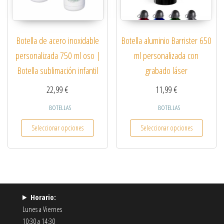
Botella de acero inoxidable
Botella aluminio Barrister 650
personalizada 750 ml oso |
ml personalizada con
Botella sublimación infantil
grabado láser
22,99
€
11,99
€
BOTELLAS
BOTELLAS
Este producto tiene múltiples variantes. Las opcio
Este pro
Seleccionar opciones
Seleccionar opciones
Horario:
Lunes a Viernes
10:30 a 14:30