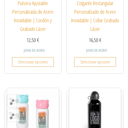
Pulsera Ajustable
Colgante Rectangular
Personalizada de Acero
Personalizado de Acero
Inoxidable | Cordón y
Inoxidable | Collar Grabado
Grabado Láser
Láser
12,50
€
16,50
€
JOYAS DE ACERO
JOYAS DE ACERO
Este producto tiene múltiples variantes. Las opcio
Este pro
Seleccionar opciones
Seleccionar opciones