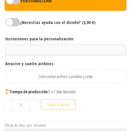
PERSONALIZAR
¿Necesitas ayuda con el diseño?
(3,00 €)
Instruciones para la personalización
Arrastre y suelte archivos
Seleccionar archivo o arrastrar y soltar
Tiempo de producción:
5 a 7 días laborales
Botella térmica Balax acero inoxidable 550 ml personalizada c
-
+
Añadir al carrito
Oferta de dtos. por volumen