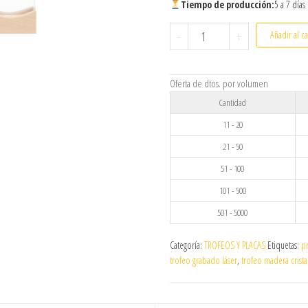
Tiempo de producción:
5 a 7 días
Trofeo rectangular de made
-
+
Añadir al ca
Oferta de dtos. por volumen
Cantidad
11 - 20
21 - 50
51 - 100
101 - 500
501 - 5000
Categoría:
TROFEOS Y PLACAS
Etiquetas:
p
trofeo grabado láser
,
trofeo madera crista