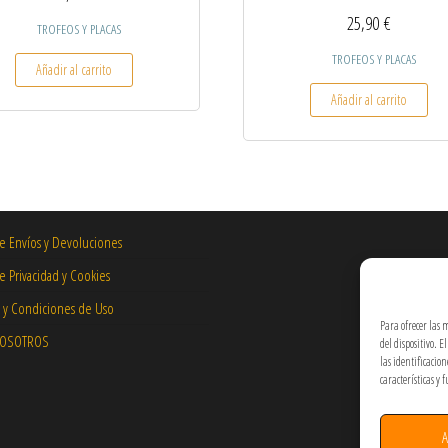
25,90
€
TROFEOS Y PLACAS
TROFEOS Y PLACAS
Añadir al carrito
Añadir al carrito
de Envíos y Devoluciones
de Privacidad y Cookies
 y Condiciones de Uso
Para ofrecer las 
NOSOTROS
del dispositivo. 
las identificacio
características y 
A