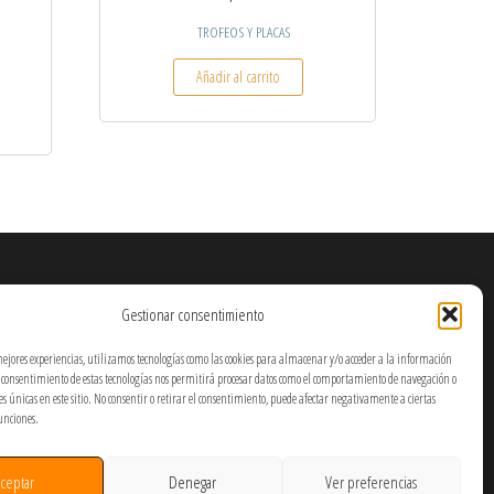
TROFEOS Y PLACAS
Añadir al carrito
Gestionar consentimiento
mejores experiencias, utilizamos tecnologías como las cookies para almacenar y/o acceder a la información
El consentimiento de estas tecnologías nos permitirá procesar datos como el comportamiento de navegación o
nes únicas en este sitio. No consentir o retirar el consentimiento, puede afectar negativamente a ciertas
funciones.
ceptar
Denegar
Ver preferencias