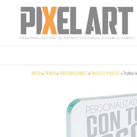
Pixelart
Especialistas
en textil
publicitario y
regalos
personalizados
INICIO
»
TIENDA
»
PERSONALIZABLES
»
TROFEOS Y PLACAS
»
Trofeo r
en móstoles