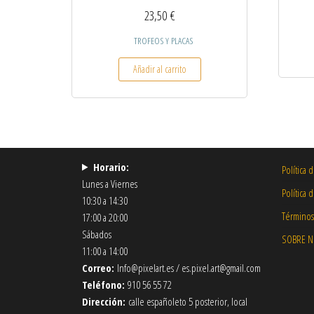
23,50
€
TROFEOS Y PLACAS
Añadir al carrito
Horario:
Política 
Lunes a Viernes
Política 
10:30 a 14:30
Términos
17:00 a 20:00
Sábados
SOBRE 
11:00 a 14:00
Correo:
Info@pixelart.es / es.pixel.art@gmail.com
Teléfono:
910 56 55 72
Dirección:
calle españoleto 5 posterior, local