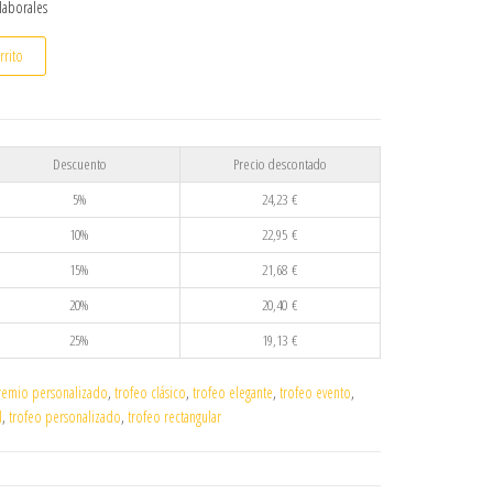
 laborales
ra y cristal personalizado con grabado láser cantidad
rrito
Descuento
Precio descontado
5%
24,23
€
10%
22,95
€
15%
21,68
€
20%
20,40
€
25%
19,13
€
remio personalizado
,
trofeo clásico
,
trofeo elegante
,
trofeo evento
,
l
,
trofeo personalizado
,
trofeo rectangular